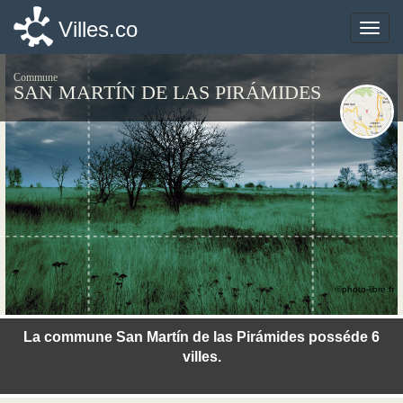
Villes.co
Villes.co
Toggle
Toggle
naviga
naviga
Commune
SAN MARTÍN DE LAS PIRÁMIDES
©photo-libre.fr
La commune San Martín de las Pirámides posséde 6
villes.