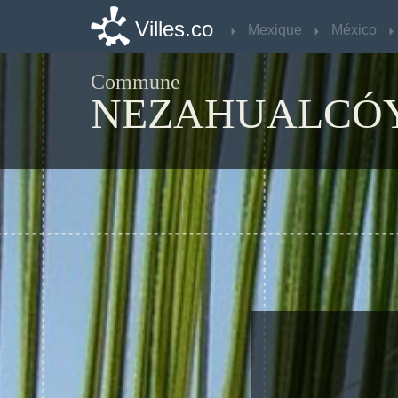
Villes.co
Villes.co
Mexique
Mexique
México
México
Commune
NEZAHUALCÓ