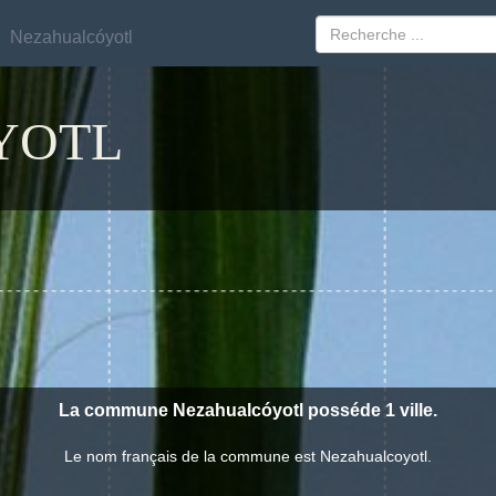
Nezahualcóyotl
Nezahualcóyotl
YOTL
La commune Nezahualcóyotl posséde 1 ville.
Le nom français de la commune est Nezahualcoyotl.