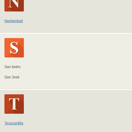
Nentambati
San Isidro
San José
Tecacaxtitla