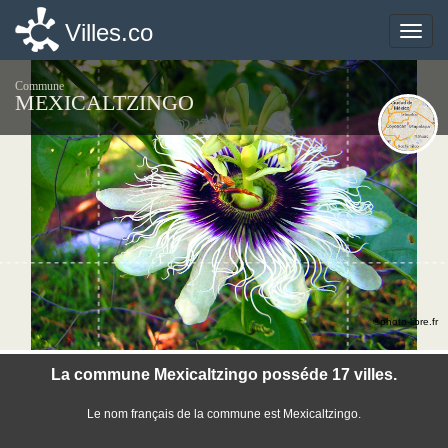
Villes.co
Villes.co
Toggle
Toggle
naviga
naviga
Commune
MEXICALTZINGO
©photo-libre.fr
La commune Mexicaltzingo posséde 17 villes.
Le nom français de la commune est Mexicaltzingo.