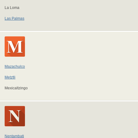
La Loma
Las Palmas
Mazachulco
Metztli
Mexicaltzingo
Nentambati