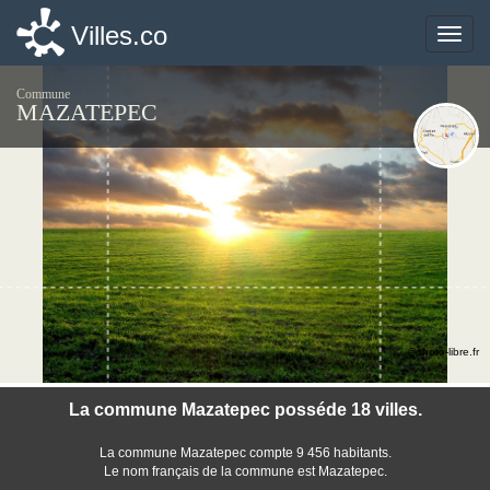
Villes.co
Villes.co
Toggle
Toggle
naviga
naviga
Commune
MAZATEPEC
©photo-libre.fr
La commune Mazatepec posséde 18 villes.
La commune Mazatepec compte 9 456 habitants.
Le nom français de la commune est Mazatepec.