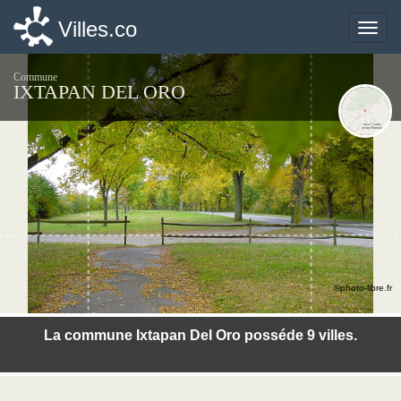
Villes.co
Villes.co
Toggle
Toggle
naviga
naviga
Commune
IXTAPAN DEL ORO
©photo-libre.fr
La commune Ixtapan Del Oro posséde 9 villes.