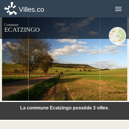
Villes.co
Villes.co
Toggle
Toggle
naviga
naviga
Commune
ECATZINGO
©photo-libre.fr
La commune Ecatzingo posséde 3 villes.