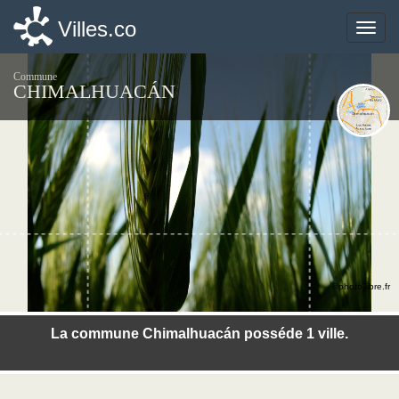
Villes.co
Villes.co
Toggle
Toggle
naviga
naviga
Commune
CHIMALHUACÁN
©photo-libre.fr
La commune Chimalhuacán posséde 1 ville.