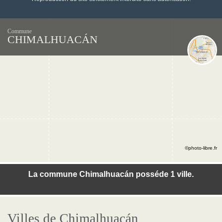
Commune
CHIMALHUACÁN
©photo-libre.fr
La commune Chimalhuacán posséde 1 ville.
Villes de Chimalhuacán