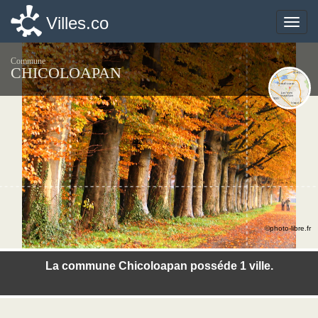
Villes.co
Villes.co
Toggle
Toggle
naviga
naviga
Commune
CHICOLOAPAN
©photo-libre.fr
La commune Chicoloapan posséde 1 ville.