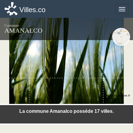
Villes.co
Villes.co
Toggle
Toggle
naviga
naviga
Commune
AMANALCO
©photo-libre.fr
La commune Amanalco posséde 17 villes.