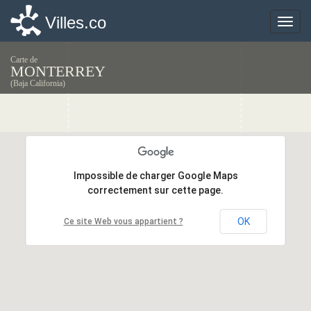
Villes.co
Villes.co
Toggle
Toggle
naviga
naviga
Carte de
MONTERREY
(Baja California)
Impossible de charger Google Maps
Impossible de charger Google Maps
correctement sur cette page.
correctement sur cette page.
OK
OK
Ce site Web vous appartient ?
Ce site Web vous appartient ?