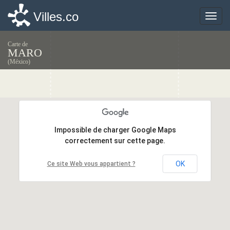
Villes.co
Villes.co
Toggle
Toggle
naviga
naviga
Carte de
MARO
(México)
Impossible de charger Google Maps
Impossible de charger Google Maps
correctement sur cette page.
correctement sur cette page.
OK
OK
Ce site Web vous appartient ?
Ce site Web vous appartient ?