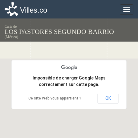
Villes.co
Villes.co
Toggle
Toggle
naviga
naviga
Carte de
LOS PASTORES SEGUNDO BARRIO
(México)
Impossible de charger Google Maps
Impossible de charger Google Maps
correctement sur cette page.
correctement sur cette page.
OK
OK
Ce site Web vous appartient ?
Ce site Web vous appartient ?