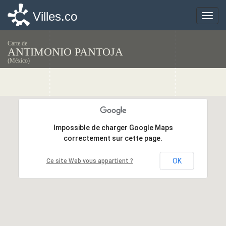
Villes.co
Villes.co
Toggle
Toggle
naviga
naviga
Carte de
ANTIMONIO PANTOJA
(México)
Impossible de charger Google Maps
Impossible de charger Google Maps
correctement sur cette page.
correctement sur cette page.
OK
OK
Ce site Web vous appartient ?
Ce site Web vous appartient ?