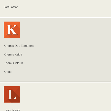
Jorf Lasfar
Khemis Des Zemamra
Khemis Ksiba
Khemis Mtouh
Kridid
Laaouissate