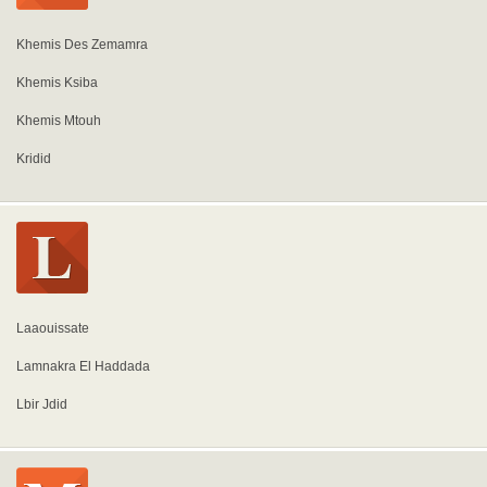
Khemis Des Zemamra
Khemis Ksiba
Khemis Mtouh
Kridid
Laaouissate
Lamnakra El Haddada
Lbir Jdid