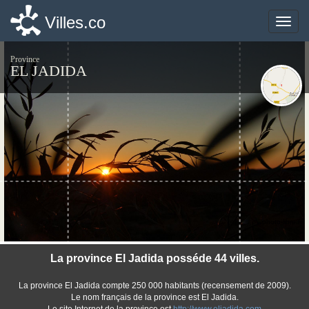
Villes.co
Villes.co
Toggle
Toggle
naviga
naviga
Province
EL JADIDA
©photo-libre.fr
La province El Jadida posséde 44 villes.
La province El Jadida compte 250 000 habitants (recensement de 2009).
Le nom français de la province est El Jadida.