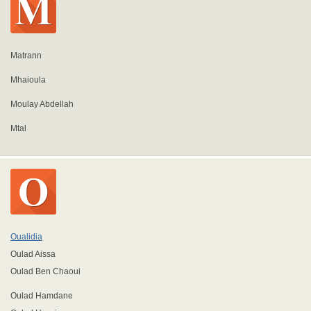
Matrann
Mhaioula
Moulay Abdellah
Mtal
Oualidia
Oulad Aissa
Oulad Ben Chaoui
Oulad Hamdane