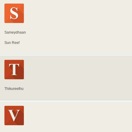
Sameydhaan
Sun Reef
Thikureethu