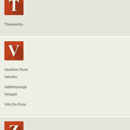
Thikureethu
Vaadhee Rose
Vanolhu
Vatththiyarage
Velagali
Villa De Rose