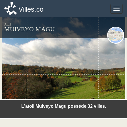
Villes.co
Villes.co
Toggle
Toggle
naviga
naviga
Atoll
MUIVEYO MAGU
©photo-libre.fr
L'atoll Muiveyo Magu posséde 32 villes.