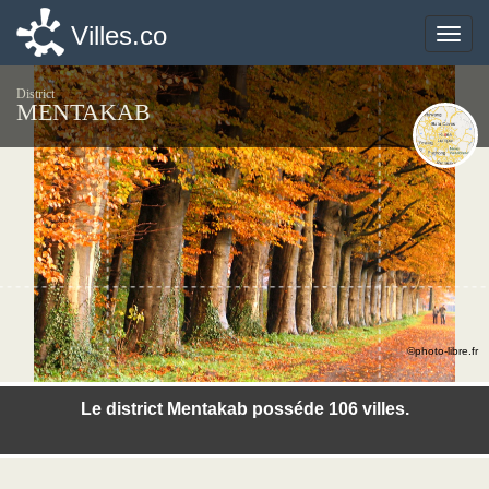
Villes.co
Villes.co
Toggle
Toggle
naviga
naviga
District
MENTAKAB
©photo-libre.fr
Le district Mentakab posséde 106 villes.