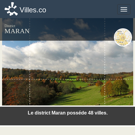
Villes.co
Villes.co
Toggle
Toggle
naviga
naviga
District
MARAN
©photo-libre.fr
Le district Maran posséde 48 villes.