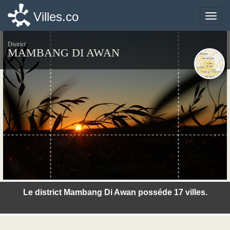
Villes.co
Villes.co
Toggle
Toggle
naviga
naviga
District
MAMBANG DI AWAN
©photo-libre.fr
Le district Mambang Di Awan posséde 17 villes.