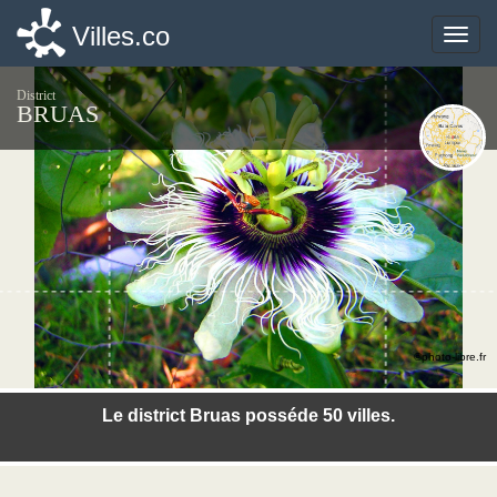
Villes.co
Villes.co
Toggle
Toggle
naviga
naviga
District
BRUAS
©photo-libre.fr
Le district Bruas posséde 50 villes.