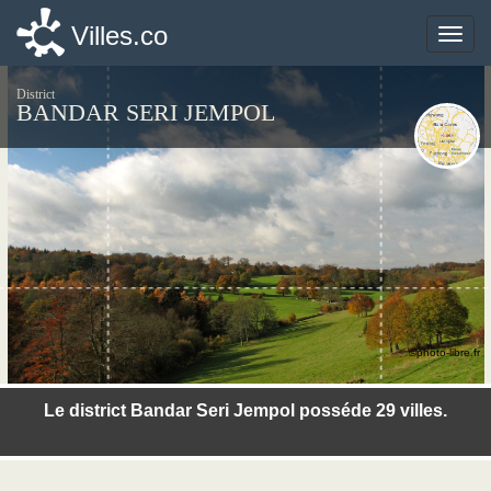
Villes.co
Villes.co
Toggle
Toggle
naviga
naviga
District
BANDAR SERI JEMPOL
©photo-libre.fr
Le district Bandar Seri Jempol posséde 29 villes.