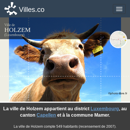
Villes.co
Villes.co
Toggle
Toggle
naviga
naviga
Ville de
HOLZEM
(Luxembourg)
©photo-libre.fr
La ville de Holzem appartient au district
Luxembourg
, au
canton
Capellen
et à la commune Mamer.
La ville de Holzem compte 549 habitants (recensement de 2007).