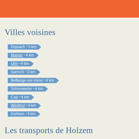
Villes voisines
Dippach
~3 km
Mamer
~4 km
Olm
~4 km
Garnich
~3 km
Bettange-sur-mess
~4 km
Schouweiler
~4 km
Cap
~4 km
Windhof
~4 km
Dahlem
~3 km
Les transports de Holzem