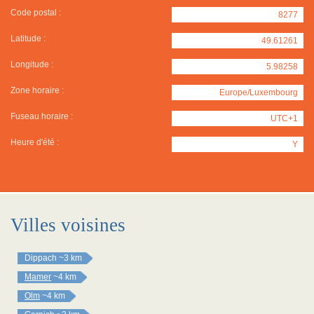
Code postal :
8277
Latitude :
49.61261
Longitude :
5.98258
Zone horaire :
Europe/Luxembourg
Fuseau horaire :
UTC+1
Heure d'été :
Y
Villes voisines
Dippach
~3 km
Mamer
~4 km
Olm
~4 km