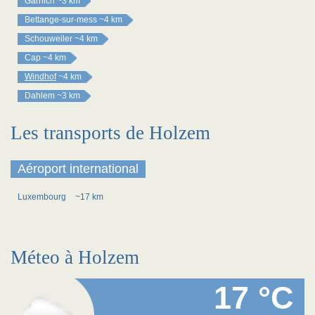
Garnich
~3 km
Bettange-sur-mess
~4 km
Schouweiler
~4 km
Cap
~4 km
Windhof
~4 km
Dahlem
~3 km
Les transports de Holzem
Aéroport international
Luxembourg
~17 km
Méteo à Holzem
17 °C