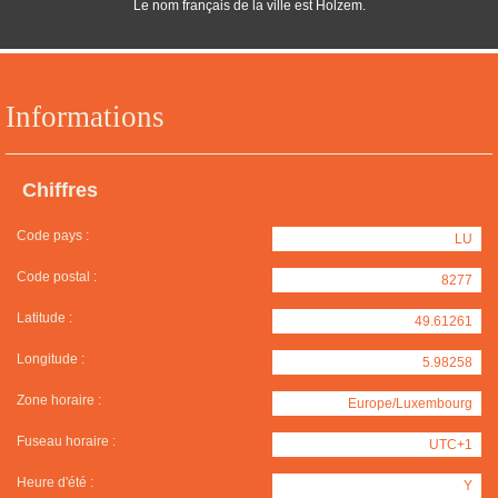
Le nom français de la ville est Holzem.
Informations
Chiffres
Code pays :
LU
Code postal :
8277
Latitude :
49.61261
Longitude :
5.98258
Zone horaire :
Europe/Luxembourg
Fuseau horaire :
UTC+1
Heure d'été :
Y