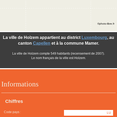
©photo-libre.fr
La ville de Holzem appartient au district
Luxembourg
, au
canton
Capellen
et à la commune Mamer.
La ville de Holzem compte 549 habitants (recensement de 2007).
Le nom français de la ville est Holzem.
Informations
Chiffres
Code pays :
LU