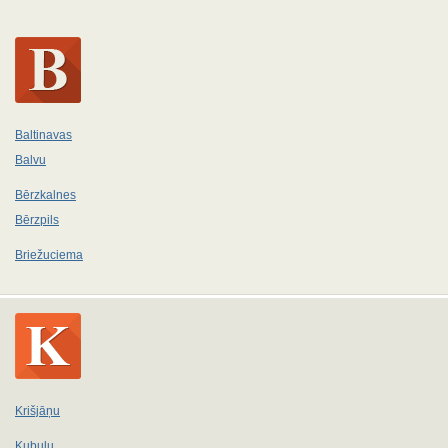
Baltinavas
Balvu
Bērzkalnes
Bērzpils
Briežuciema
Krišjāņu
Kubuļu