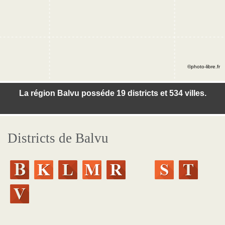
©photo-libre.fr
La région Balvu posséde 19 districts et 534 villes.
Districts de Balvu