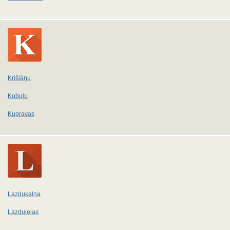
Krišjāņu
Kubuļu
Kupravas
Lazdukalna
Lazdulejas