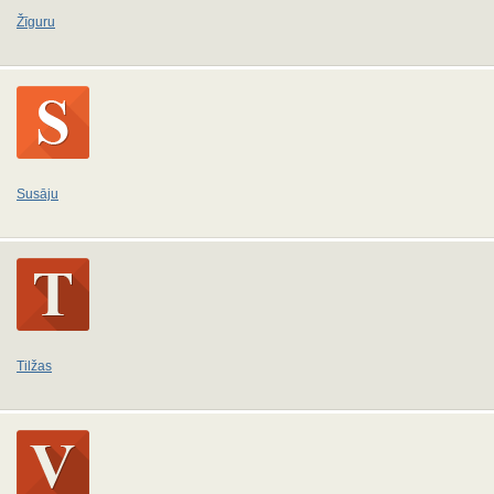
Žīguru
Susāju
Tilžas