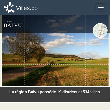
Villes.co
Villes.co
Toggle
Toggle
naviga
naviga
Région
BALVU
©photo-libre.fr
La région Balvu posséde 19 districts et 534 villes.