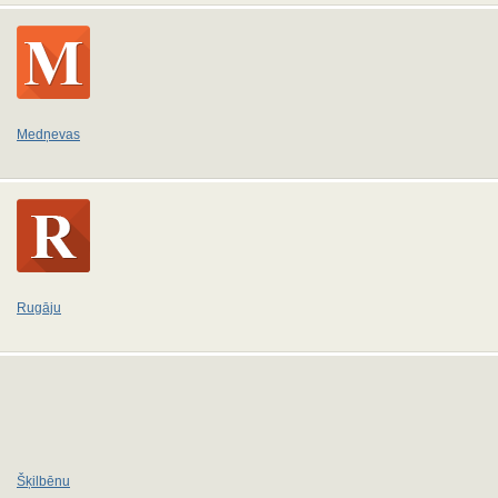
Medņevas
Rugāju
Šķilbēnu