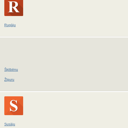
Rugāju
Šķilbēnu
Žīguru
Susāju