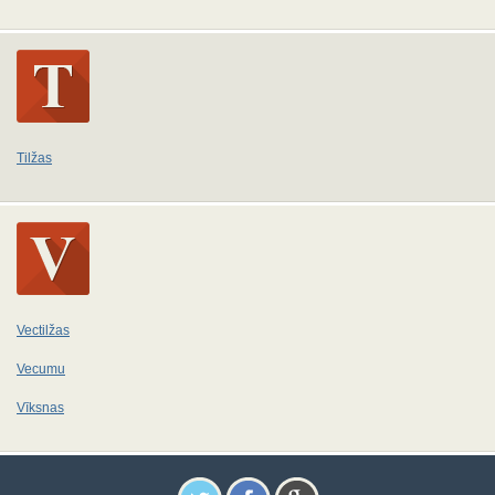
Tilžas
Vectilžas
Vecumu
Vīksnas