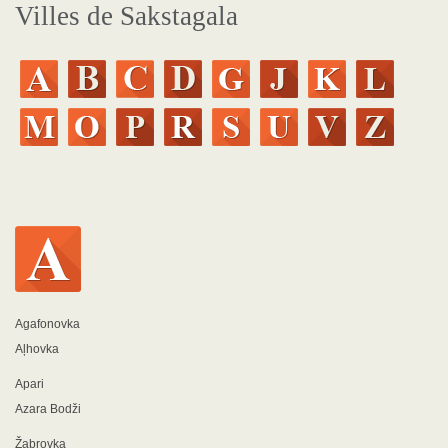
Villes de Sakstagala
Agafonovka
Aļhovka
Apari
Azara Bodži
Žabrovka