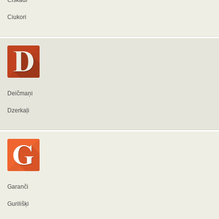
Ciskādi
Ciukori
Deičmaņi
Dzerkaļi
Garanči
Gurilišķi