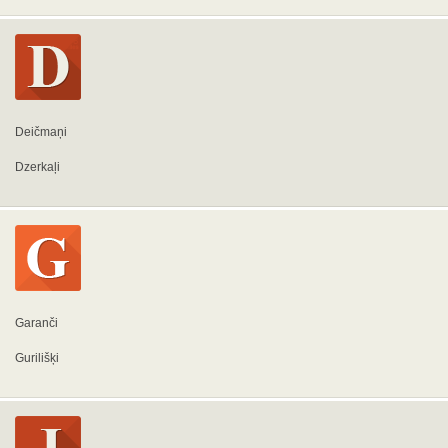
Deičmaņi
Dzerkaļi
Garanči
Gurilišķi