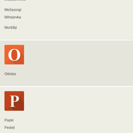
Mežasorgi
Mihejevka
Mortišķi
Odotas
Papki
Pedeļi