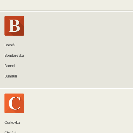
Bolbiši
Bondarevka
Boreņi
Bunduli
Cerkovka