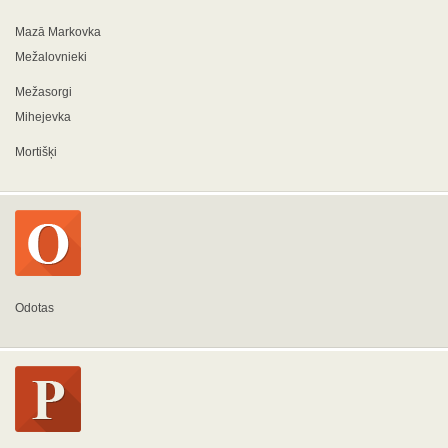
Mazā Markovka
Mežalovnieki
Mežasorgi
Mihejevka
Mortišķi
Odotas