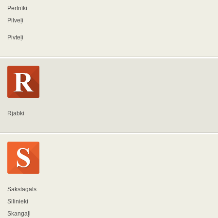
Pertnīki
Pilveļi
Pivteļi
Rjabki
Sakstagals
Silinieki
Skangaļi