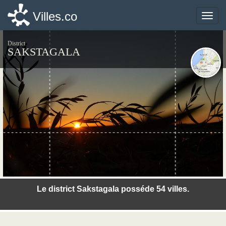
Villes.co
Villes.co
Toggle
Toggle
naviga
naviga
District
SAKSTAGALA
©photo-libre.fr
Le district Sakstagala posséde 54 villes.