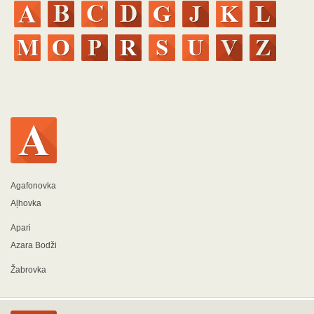
Agafonovka
Aļhovka
Apari
Azara Bodži
Žabrovka