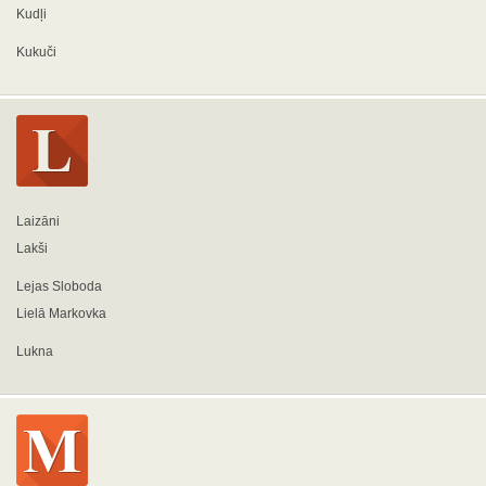
Kudļi
Kukuči
Laizāni
Lakši
Lejas Sloboda
Lielā Markovka
Lukna