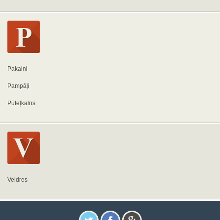
Pakalni
Pampāļi
Pūteļkalns
Veldres