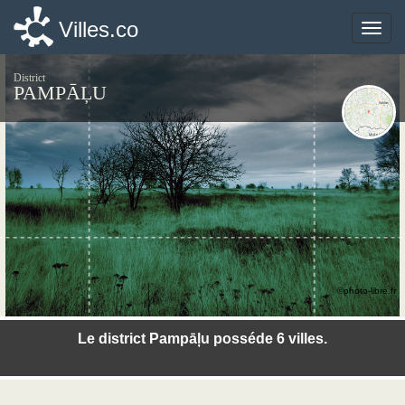
Villes.co
Villes.co
Toggle
Toggle
naviga
naviga
District
PAMPĀĻU
©photo-libre.fr
Le district Pampāļu posséde 6 villes.