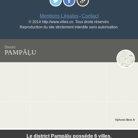
Mentions Légales
Contact
-
© 2014 http://www.villes.co. Tous droits réservés.
Reproduction du site strictement interdite sans autorisation.
District
PAMPĀĻU
©photo-libre.fr
Le district Pampāļu posséde 6 villes.