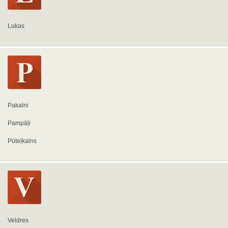
Lukas
Pakalni
Pampāļi
Pūteļkalns
Veldres