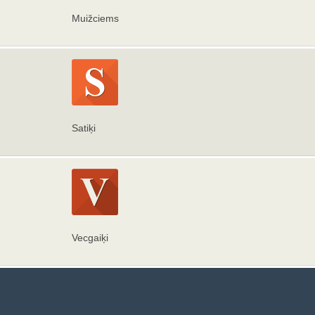
Muižciems
Satiķi
Vecgaiķi