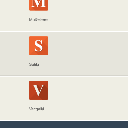
Muižciems
Satiķi
Vecgaiķi