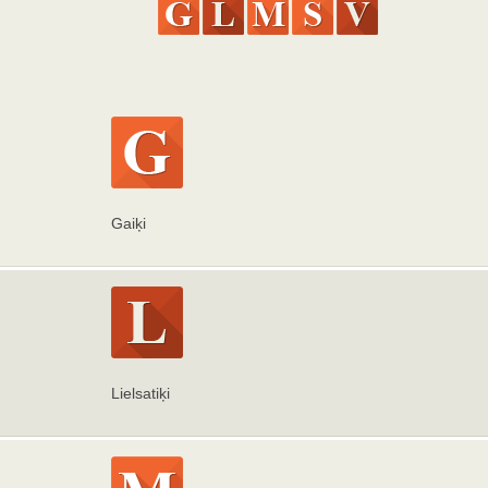
Gaiķi
Lielsatiķi