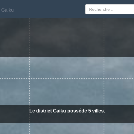
Gaiķu
Gaiķu
Le district Gaiķu posséde 5 villes.