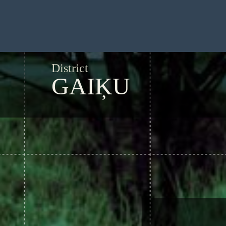
District
GAIĶU