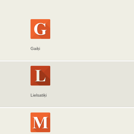
Gaiķi
Lielsatiķi