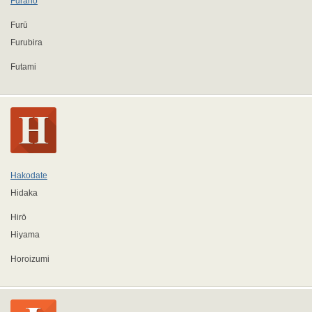
Furano
Furū
Furubira
Futami
Hakodate
Hidaka
Hirō
Hiyama
Horoizumi