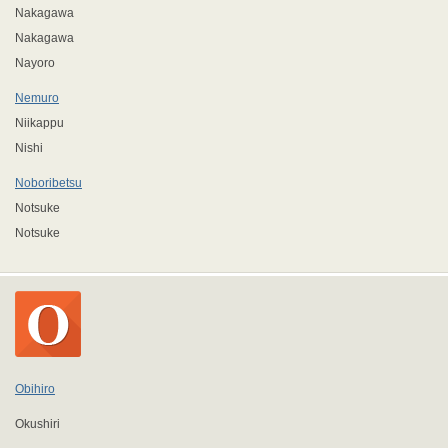
Nakagawa
Nakagawa
Nayoro
Nemuro
Niikappu
Nishi
Noboribetsu
Notsuke
Notsuke
Obihiro
Okushiri