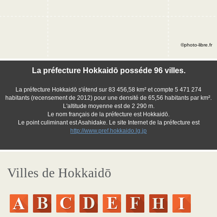
©photo-libre.fr
La préfecture Hokkaidō posséde 96 villes.
La préfecture Hokkaidō s'étend sur 83 456,58 km² et compte 5 471 274
habitants (recensement de 2012) pour une densité de 65,56 habitants par km².
L'altitude moyenne est de 2 290 m.
Le nom français de la préfecture est Hokkaidō.
Le point culiminant est Asahidake. Le site Internet de la préfecture est
http://www.pref.hokkaido.lg.jp
Villes de Hokkaidō