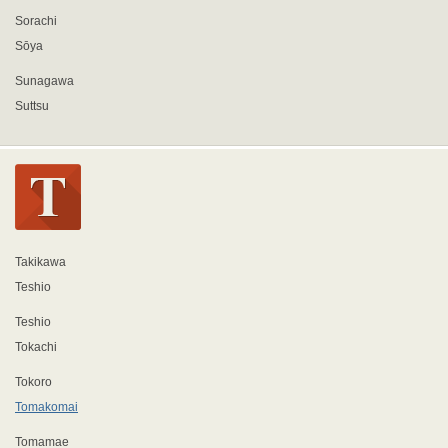
Sorachi
Sōya
Sunagawa
Suttsu
Takikawa
Teshio
Teshio
Tokachi
Tokoro
Tomakomai
Tomamae