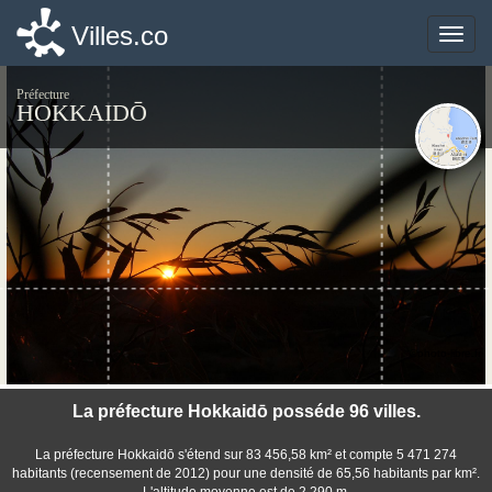
Villes.co
Villes.co
Toggle
Toggle
naviga
naviga
Préfecture
HOKKAIDŌ
©photo-libre.fr
La préfecture Hokkaidō posséde 96 villes.
La préfecture Hokkaidō s'étend sur 83 456,58 km² et compte 5 471 274
habitants (recensement de 2012) pour une densité de 65,56 habitants par km².