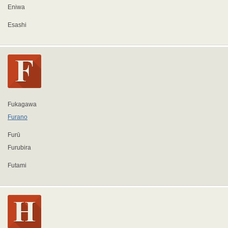
Eniwa
Esashi
Fukagawa
Furano
Furū
Furubira
Futami