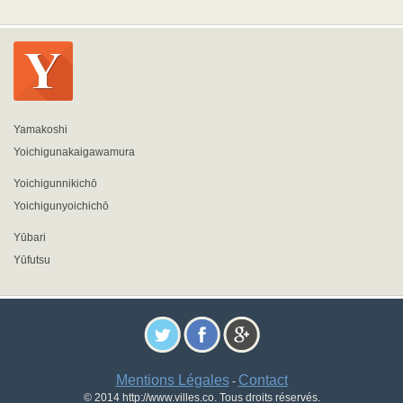
Yamakoshi
Yoichigunakaigawamura
Yoichigunnikichō
Yoichigunyoichichō
Yūbari
Yūfutsu
Mentions Légales
Contact
-
© 2014 http://www.villes.co. Tous droits réservés.