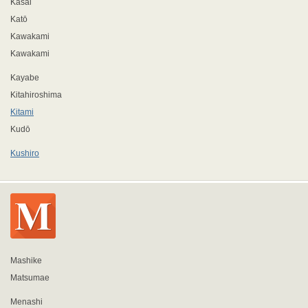
Kasai
Katō
Kawakami
Kawakami
Kayabe
Kitahiroshima
Kitami
Kudō
Kushiro
Mashike
Matsumae
Menashi