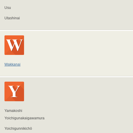
Usu
Utashinai
Wakkanai
Yamakoshi
Yoichigunakaigawamura
Yoichigunnikichō