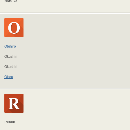
Notsuke
Obihiro
Okushiri
Okushiri
Otaru
Rebun