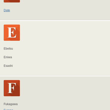
Date
Ebetsu
Eniwa
Esashi
Fukagawa