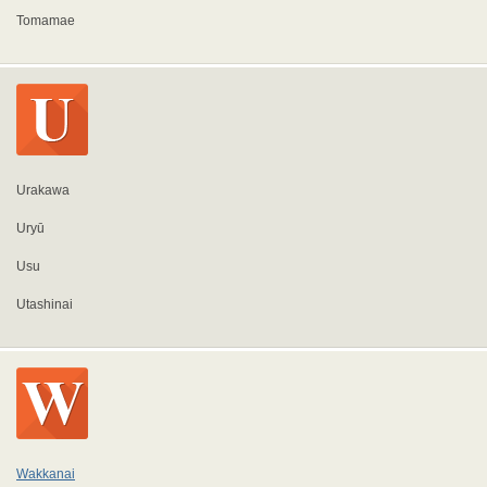
Tomamae
Urakawa
Uryū
Usu
Utashinai
Wakkanai