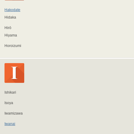
Hakodate
Hidaka
Hirō
Hiyama
Horoizumi
Ishikari
Isoya
Iwamizawa
Iwanai