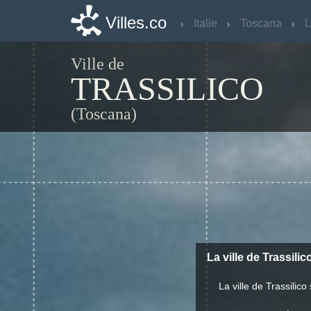
Villes.co
Villes.co
Italie
Italie
Toscana
Toscana
L
L
Ville de
TRASSILICO
(Toscana)
La ville de Trassilic
La ville de Trassili