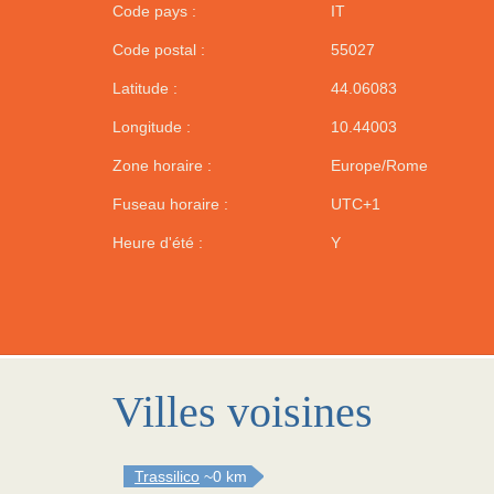
Code pays :
IT
Code postal :
55027
Latitude :
44.06083
Longitude :
10.44003
Zone horaire :
Europe/Rome
Fuseau horaire :
UTC+1
Heure d'été :
Y
Villes voisines
Trassilico
~0 km