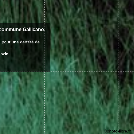
 commune Gallicano.
) pour une densité de
ncini.
©photo-libre.fr