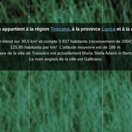
o appartient à la région
Toscana
, à la province
Lucca
et à la
co s'étend sur 30,5 km² et compte 3 837 habitants (recensement de 2004
125,80 habitants par km². L'altitude moyenne est de 186 m.
ire de la ville de Trassilico est actuellement Maria Stella Adami in Berto
Le nom anglais de la ville est Gallicano.