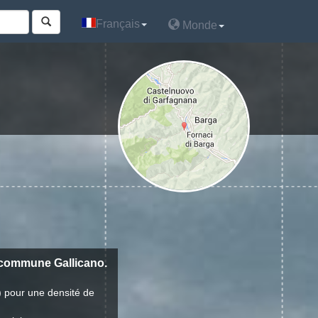
Français
Français
Monde
Monde
 commune Gallicano.
) pour une densité de