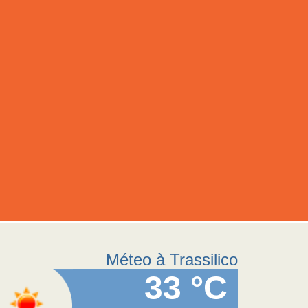
Méteo à Trassilico
33 °C