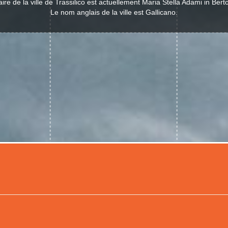
ire de la ville de Trassilico est actuellement Maria Stella Adami in Berto
Le nom anglais de la ville est Gallicano.