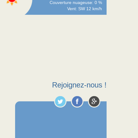
Couverture nuageuse: 0 %
Vent: SW 12 km/h
Rejoignez-nous !