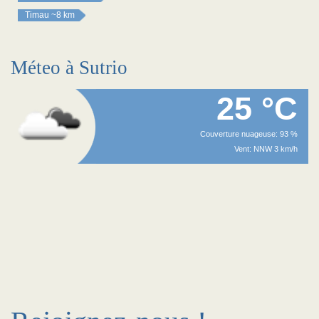
Timau
~8 km
Méteo à Sutrio
25 °C
Couverture nuageuse: 93 %
Vent: NNW 3 km/h