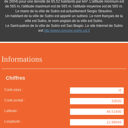
de 2004) pour une densité de 65,52 habitants par km². L'altitude minimum est
de 565 m, l'altitude maximum est de 565 m, l'altitude moyenne est de 565 m.
Le maire de la ville de Sutrio est actuellement Sergio Straulino.
Un habitant de la ville de Sutrio est appelé un sutriesi. Le nom français de la
ville est Sutrio, le nom anglais de la ville est Sutrio.
Le Saint-patron de la ville de Sutrio est San Biagio. Le site Internet de Sutrio
est
http://www.comune.sutrio.ud.it
Informations
Chiffres
Code pays :
IT
Code postal :
33020
Latitude :
46.51400
Longitude :
12.99045