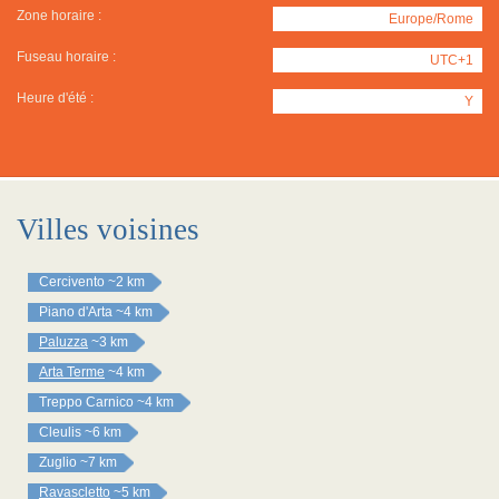
Zone horaire :
Europe/Rome
Fuseau horaire :
UTC+1
Heure d'été :
Y
Villes voisines
Cercivento
~2 km
Piano d'Arta
~4 km
Paluzza
~3 km
Arta Terme
~4 km
Treppo Carnico
~4 km
Cleulis
~6 km
Zuglio
~7 km
Ravascletto
~5 km