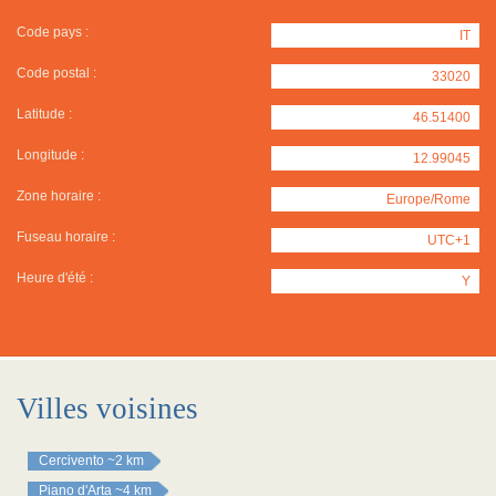
Code pays :
IT
Code postal :
33020
Latitude :
46.51400
Longitude :
12.99045
Zone horaire :
Europe/Rome
Fuseau horaire :
UTC+1
Heure d'été :
Y
Villes voisines
Cercivento
~2 km
Piano d'Arta
~4 km