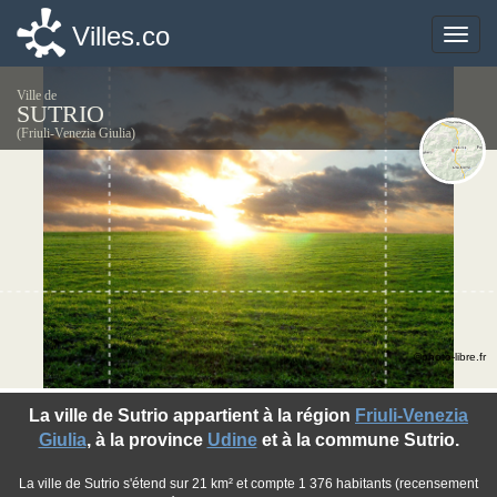
Villes.co
Villes.co
Toggle
Toggle
naviga
naviga
Ville de
SUTRIO
(Friuli-Venezia Giulia)
©photo-libre.fr
La ville de Sutrio appartient à la région
Friuli-Venezia
Giulia
, à la province
Udine
et à la commune Sutrio.
La ville de Sutrio s'étend sur 21 km² et compte 1 376 habitants (recensement