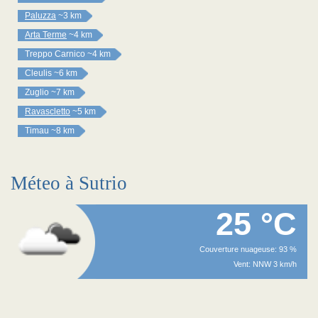
Paluzza
~3 km
Arta Terme
~4 km
Treppo Carnico
~4 km
Cleulis
~6 km
Zuglio
~7 km
Ravascletto
~5 km
Timau
~8 km
Méteo à Sutrio
25 °C
Couverture nuageuse: 93 %
Vent: NNW 3 km/h