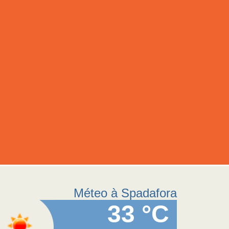
Méteo à Spadafora
33 °C