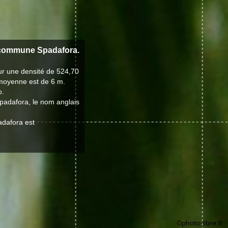
 commune Spadafora.
ur une densité de 524,70
e moyenne est de 6 m.
o.
Spadafora, le nom anglais
adafora est
©photo-libre.fr