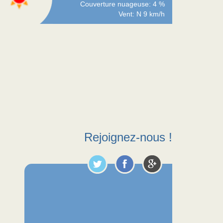
Couverture nuageuse: 4 %
Vent: N 9 km/h
Rejoignez-nous !