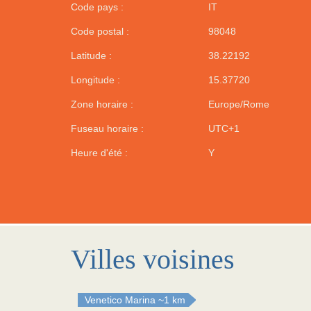
Code pays :
IT
Code postal :
98048
Latitude :
38.22192
Longitude :
15.37720
Zone horaire :
Europe/Rome
Fuseau horaire :
UTC+1
Heure d'été :
Y
Villes voisines
Venetico Marina
~1 km