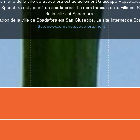
e maire de la ville de Spadafora est actuellement Giuseppe Pappalard
de Spadafora est appelé un spadaforesi. Le nom français de la ville est 
de la ville est Spadafora.
atron de la ville de Spadafora est San Giuseppe. Le site Internet de Sp
http://www.comune.spadafora.me.it