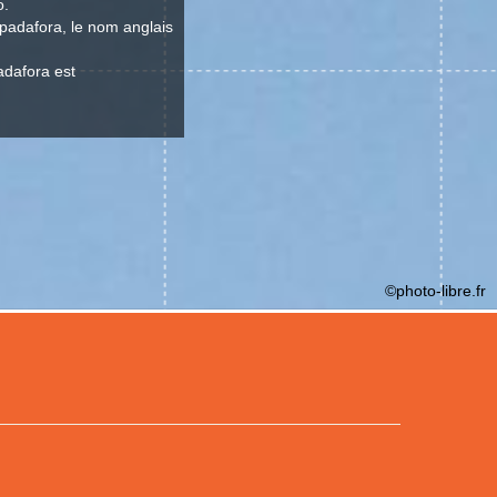
o.
Spadafora, le nom anglais
adafora est
©photo-libre.fr