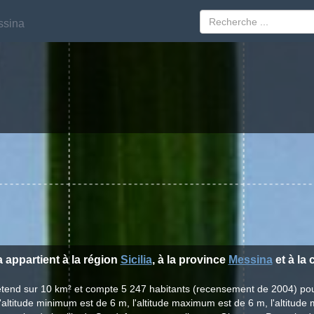
ssina
ssina
a appartient à la région
Sicilia
, à la province
Messina
et à la
'étend sur 10 km² et compte 5 247 habitants (recensement de 2004) po
'altitude minimum est de 6 m, l'altitude maximum est de 6 m, l'altitud