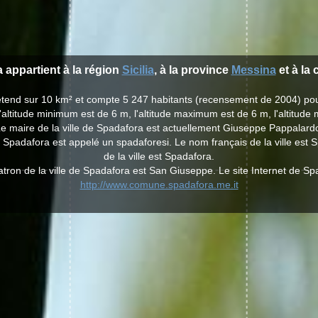
a appartient à la région
Sicilia
, à la province
Messina
et à la
'étend sur 10 km² et compte 5 247 habitants (recensement de 2004) po
'altitude minimum est de 6 m, l'altitude maximum est de 6 m, l'altitud
e maire de la ville de Spadafora est actuellement Giuseppe Pappalard
de Spadafora est appelé un spadaforesi. Le nom français de la ville est 
de la ville est Spadafora.
atron de la ville de Spadafora est San Giuseppe. Le site Internet de Sp
http://www.comune.spadafora.me.it