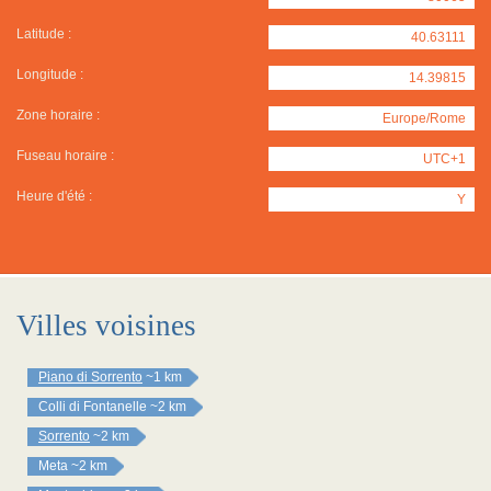
Latitude :
40.63111
Longitude :
14.39815
Zone horaire :
Europe/Rome
Fuseau horaire :
UTC+1
Heure d'été :
Y
Villes voisines
Piano di Sorrento
~1 km
Colli di Fontanelle
~2 km
Sorrento
~2 km
Meta
~2 km