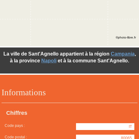
©photo-libre.fr
La ville de Sant'Agnello appartient à la région
Campania
,
à la province
Napoli
et à la commune Sant'Agnello.
Informations
Chiffres
Code pays :
IT
Code postal :
80065