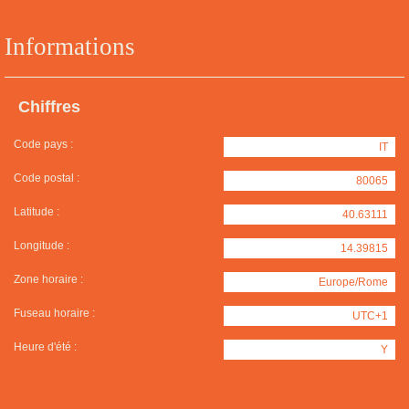
Informations
Chiffres
Code pays :
IT
Code postal :
80065
Latitude :
40.63111
Longitude :
14.39815
Zone horaire :
Europe/Rome
Fuseau horaire :
UTC+1
Heure d'été :
Y