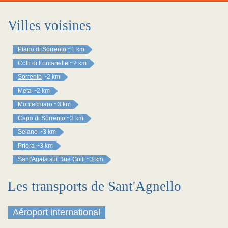
Villes voisines
Piano di Sorrento
~1 km
Colli di Fontanelle
~2 km
Sorrento
~2 km
Meta
~2 km
Montechiaro
~3 km
Capo di Sorrento
~3 km
Seiano
~3 km
Priora
~3 km
Sant'Agata sui Due Golfi
~3 km
Les transports de Sant'Agnello
Aéroport international