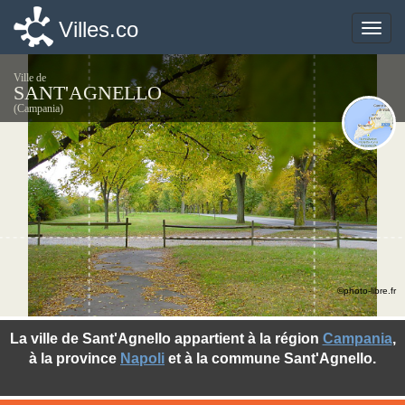
Villes.co
Villes.co
Toggle
Toggle
naviga
naviga
Ville de
SANT'AGNELLO
(Campania)
©photo-libre.fr
La ville de Sant'Agnello appartient à la région
Campania
,
à la province
Napoli
et à la commune Sant'Agnello.