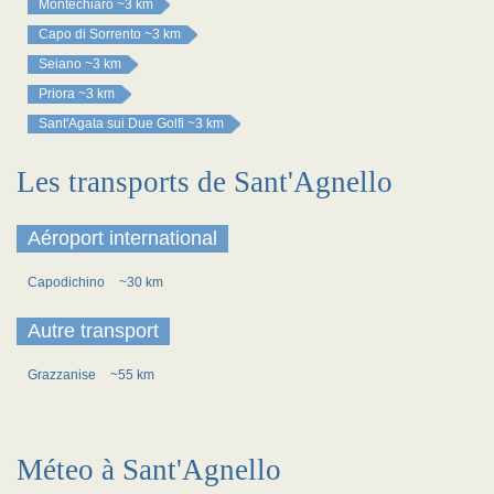
Montechiaro
~3 km
Capo di Sorrento
~3 km
Seiano
~3 km
Priora
~3 km
Sant'Agata sui Due Golfi
~3 km
Les transports de Sant'Agnello
Aéroport international
Capodichino
~30 km
Autre transport
Grazzanise
~55 km
Méteo à Sant'Agnello