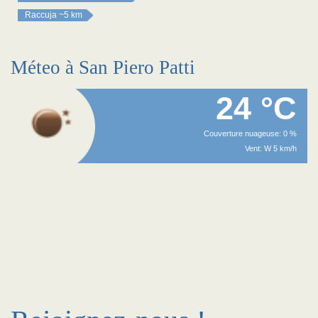
Raccuja
~5 km
Méteo à San Piero Patti
24 °C
Couverture nuageuse: 0 %
Vent: W 5 km/h