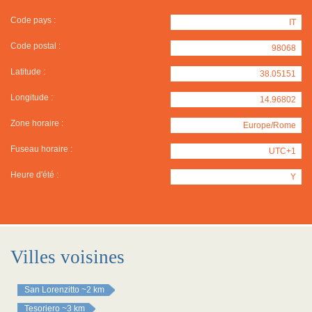
Code pays :
IT
Code postal :
98068
Latitude :
38.05151
Longitude :
14.96802
Zone horaire :
Europe/Rome
Fuseau horaire :
UTC+1
Heure d'été :
Y
Villes voisines
San Lorenzitto
~2 km
Tesoriero
~3 km