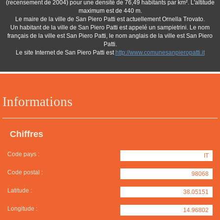
(recensement de 2004) pour une densité de 76,49 habitants par km². L'altitude
maximum est de 440 m.
Le maire de la ville de San Piero Patti est actuellement Ornella Trovato.
Un habitant de la ville de San Piero Patti est appelé un sampietrini. Le nom
français de la ville est San Piero Patti, le nom anglais de la ville est San Piero
Patti.
Le site Internet de San Piero Patti est
http://www.comunesanpieropatti.it
Informations
Chiffres
Code pays :
IT
Code postal :
98068
Latitude :
38.05151
Longitude :
14.96802