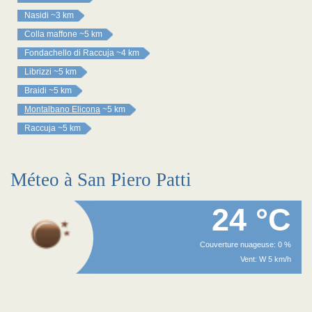
Nasidi
~3 km
Colla maffone
~5 km
Fondachello di Raccuja
~4 km
Librizzi
~5 km
Braidi
~5 km
Montalbano Elicona
~5 km
Raccuja
~5 km
Méteo à San Piero Patti
24 °C
Couverture nuageuse: 0 %
Vent: W 5 km/h