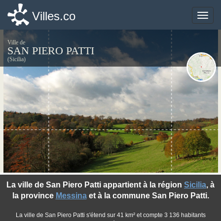
Villes.co
Villes.co
Toggle
Toggle
naviga
naviga
Ville de
SAN PIERO PATTI
(Sicilia)
©photo-libre.fr
La ville de San Piero Patti appartient à la région
Sicilia
, à
la province
Messina
et à la commune San Piero Patti.
La ville de San Piero Patti s'étend sur 41 km² et compte 3 136 habitants