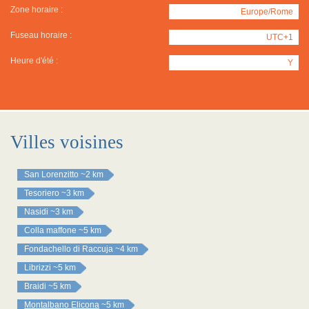
Zone horaire :
Europe/Rome
Fuseau horaire :
UTC+1
Heure d'été :
Y
Villes voisines
San Lorenzitto
~2 km
Tesoriero
~3 km
Nasidi
~3 km
Colla maffone
~5 km
Fondachello di Raccuja
~4 km
Librizzi
~5 km
Braidi
~5 km
Montalbano Elicona
~5 km