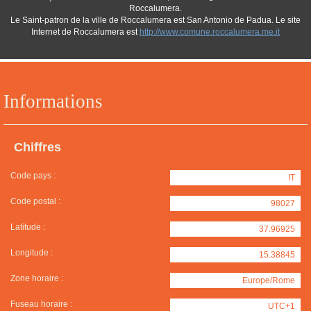
Roccalumera.
Le Saint-patron de la ville de Roccalumera est San Antonio de Padua. Le site
Internet de Roccalumera est
http://www.comune.roccalumera.me.it
Informations
Chiffres
Code pays :
IT
Code postal :
98027
Latitude :
37.96925
Longitude :
15.38845
Zone horaire :
Europe/Rome
Fuseau horaire :
UTC+1