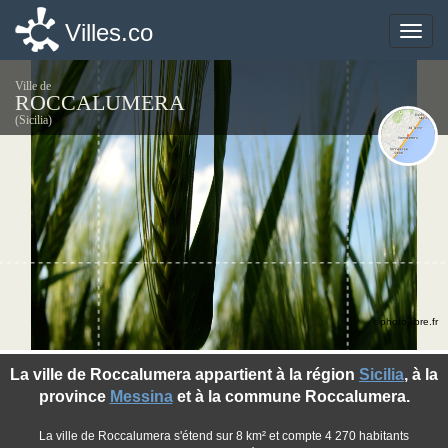
Villes.co
Villes.co
Toggle
Toggle
naviga
naviga
Ville de
ROCCALUMERA
(Sicilia)
©photo-libre.fr
La ville de Roccalumera appartient à la région
Sicilia
, à la
province
Messina
et à la commune Roccalumera.
La ville de Roccalumera s'étend sur 8 km² et compte 4 270 habitants