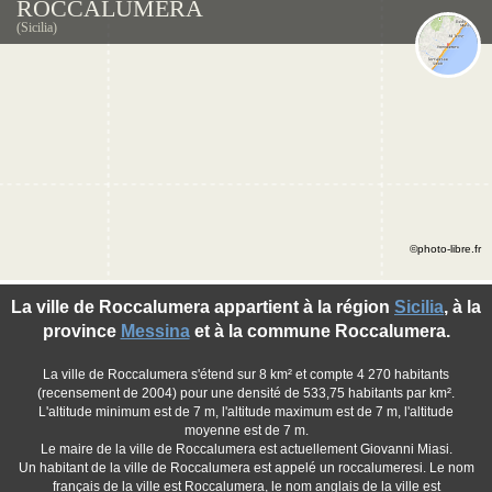
ROCCALUMERA
(Sicilia)
©photo-libre.fr
La ville de Roccalumera appartient à la région
Sicilia
, à la
province
Messina
et à la commune Roccalumera.
La ville de Roccalumera s'étend sur 8 km² et compte 4 270 habitants
(recensement de 2004) pour une densité de 533,75 habitants par km².
L'altitude minimum est de 7 m, l'altitude maximum est de 7 m, l'altitude
moyenne est de 7 m.
Le maire de la ville de Roccalumera est actuellement Giovanni Miasi.
Un habitant de la ville de Roccalumera est appelé un roccalumeresi. Le nom
français de la ville est Roccalumera, le nom anglais de la ville est