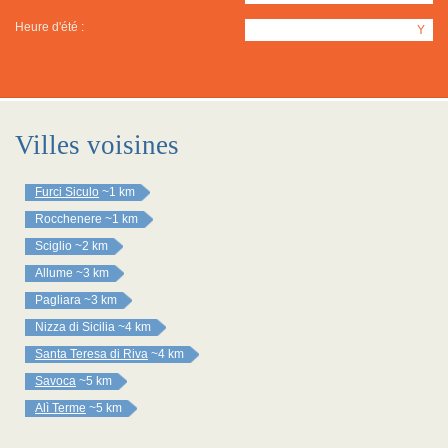
Heure d'été :
Y
Villes voisines
Furci Siculo
~1 km
Rocchenere
~1 km
Sciglio
~2 km
Allume
~3 km
Pagliara
~3 km
Nizza di Sicilia
~4 km
Santa Teresa di Riva
~4 km
Savoca
~5 km
Alì Terme
~5 km