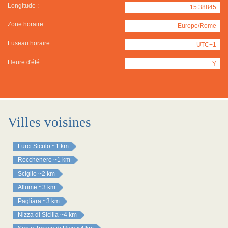
Longitude :
15.38845
Zone horaire :
Europe/Rome
Fuseau horaire :
UTC+1
Heure d'été :
Y
Villes voisines
Furci Siculo
~1 km
Rocchenere
~1 km
Sciglio
~2 km
Allume
~3 km
Pagliara
~3 km
Nizza di Sicilia
~4 km