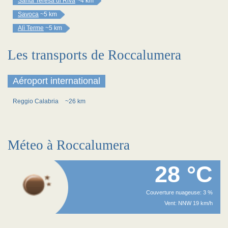
Santa Teresa di Riva
~4 km
Savoca
~5 km
Alì Terme
~5 km
Les transports de Roccalumera
Aéroport international
Reggio Calabria
~26 km
Méteo à Roccalumera
28 °C
Couverture nuageuse: 3 %
Vent: NNW 19 km/h