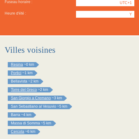
Fuseau horaire :
UTC+1
Heure d'été :
Y
Villes voisines
Resina
~0 km
Portici
~1 km
Bellavista
~2 km
Torre del Greco
~2 km
San Giorgio a Cremano
~3 km
San Sebastiano al Vesuvio
~5 km
Barra
~4 km
Massa di Somma
~5 km
Cercola
~6 km