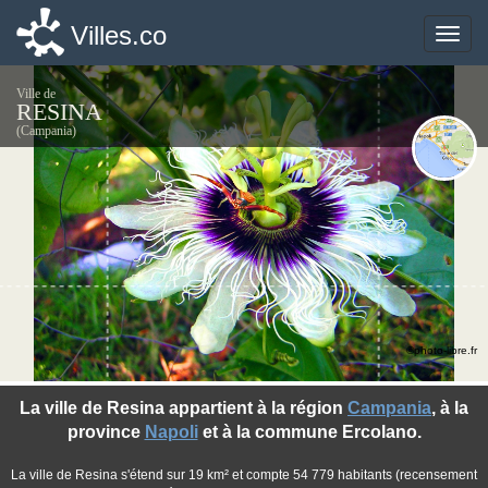
Villes.co
Villes.co
Toggle
Toggle
naviga
naviga
Ville de
RESINA
(Campania)
©photo-libre.fr
La ville de Resina appartient à la région
Campania
, à la
province
Napoli
et à la commune Ercolano.
La ville de Resina s'étend sur 19 km² et compte 54 779 habitants (recensement