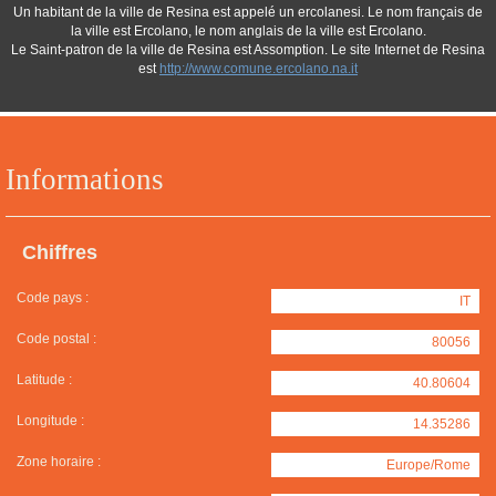
Un habitant de la ville de Resina est appelé un ercolanesi. Le nom français de
la ville est Ercolano, le nom anglais de la ville est Ercolano.
Le Saint-patron de la ville de Resina est Assomption. Le site Internet de Resina
est
http://www.comune.ercolano.na.it
Informations
Chiffres
Code pays :
IT
Code postal :
80056
Latitude :
40.80604
Longitude :
14.35286
Zone horaire :
Europe/Rome