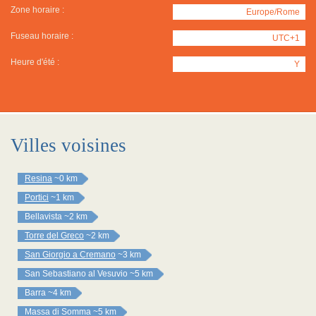
Zone horaire :
Europe/Rome
Fuseau horaire :
UTC+1
Heure d'été :
Y
Villes voisines
Resina
~0 km
Portici
~1 km
Bellavista
~2 km
Torre del Greco
~2 km
San Giorgio a Cremano
~3 km
San Sebastiano al Vesuvio
~5 km
Barra
~4 km
Massa di Somma
~5 km