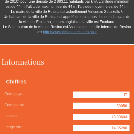
de 2010) pour une densité de 2 883,11 habitants par km². L'altitude minimum
est de 44 m, l'altitude maximum est de 44 m, l'altitude moyenne est de 44 m.
Le maire de la ville de Resina est actuellement Vincenzo Strazzullo \.
Un habitant de la ville de Resina est appelé un ercolanesi. Le nom français de
la ville est Ercolano, le nom anglais de la ville est Ercolano.
Le Saint-patron de la ville de Resina est Assomption. Le site Internet de Resina
est
http://www.comune.ercolano.na.it
Informations
Chiffres
Code pays :
IT
Code postal :
80056
Latitude :
40.80604
Longitude :
14.35286