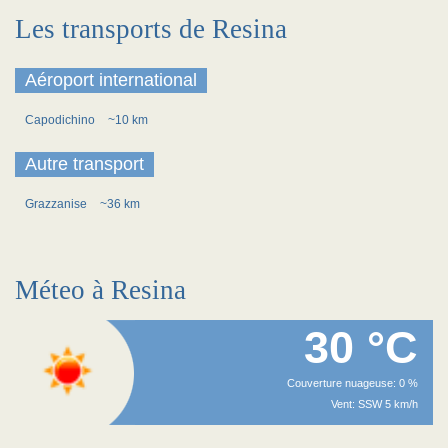
Les transports de Resina
Aéroport international
Capodichino
~10 km
Autre transport
Grazzanise
~36 km
Méteo à Resina
30 °C
Couverture nuageuse: 0 %
Vent: SSW 5 km/h