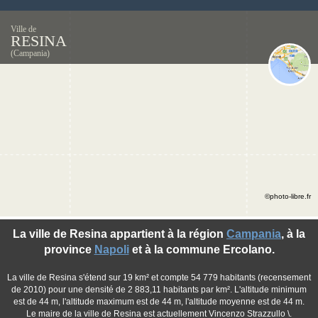
Ville de
RESINA
(Campania)
©photo-libre.fr
La ville de Resina appartient à la région
Campania
, à la
province
Napoli
et à la commune Ercolano.
La ville de Resina s'étend sur 19 km² et compte 54 779 habitants (recensement
de 2010) pour une densité de 2 883,11 habitants par km². L'altitude minimum
est de 44 m, l'altitude maximum est de 44 m, l'altitude moyenne est de 44 m.
Le maire de la ville de Resina est actuellement Vincenzo Strazzullo \.