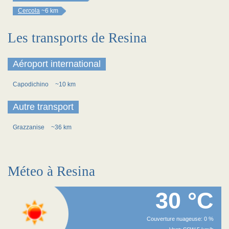
Cercola
~6 km
Les transports de Resina
Aéroport international
Capodichino
~10 km
Autre transport
Grazzanise
~36 km
Méteo à Resina
30 °C
Couverture nuageuse: 0 %