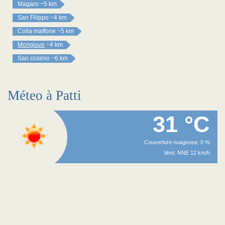
Magaro
~5 km
San Filippo
~4 km
Colla maffone
~5 km
Mongiove
~4 km
San cosimo
~6 km
Méteo à Patti
31 °C
Couverture nuageuse: 0 %
Vent: NNE 12 km/h