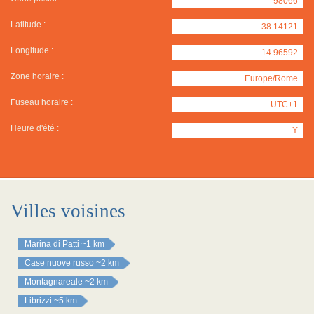
98066
Latitude :
38.14121
Longitude :
14.96592
Zone horaire :
Europe/Rome
Fuseau horaire :
UTC+1
Heure d'été :
Y
Villes voisines
Marina di Patti
~1 km
Case nuove russo
~2 km
Montagnareale
~2 km
Librizzi
~5 km