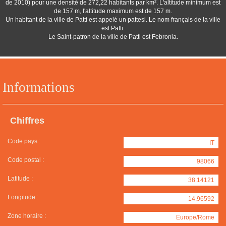
de 2010) pour une densité de 272,22 habitants par km². L'altitude minimum est
de 157 m, l'altitude maximum est de 157 m.
Un habitant de la ville de Patti est appelé un pattesi. Le nom français de la ville
est Patti.
Le Saint-patron de la ville de Patti est Febronia.
Informations
Chiffres
Code pays :
IT
Code postal :
98066
Latitude :
38.14121
Longitude :
14.96592
Zone horaire :
Europe/Rome