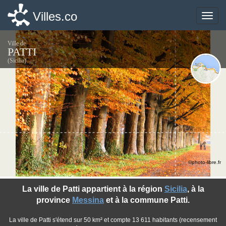
Villes.co
Villes.co
Toggle
Toggle
naviga
naviga
Ville de
PATTI
(Sicilia)
©photo-libre.fr
La ville de Patti appartient à la région
Sicilia
, à la
province
Messina
et à la commune Patti.
La ville de Patti s'étend sur 50 km² et compte 13 611 habitants (recensement