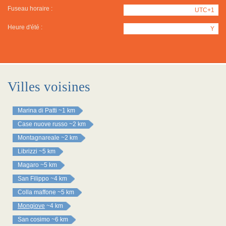
Fuseau horaire :
UTC+1
Heure d'été :
Y
Villes voisines
Marina di Patti
~1 km
Case nuove russo
~2 km
Montagnareale
~2 km
Librizzi
~5 km
Magaro
~5 km
San Filippo
~4 km
Colla maffone
~5 km
Mongiove
~4 km
San cosimo
~6 km