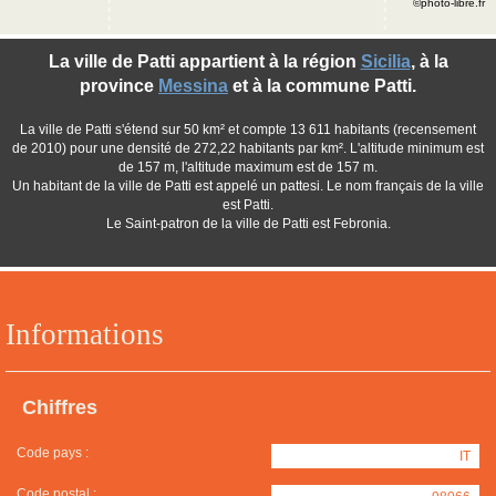
©photo-libre.fr
La ville de Patti appartient à la région
Sicilia
, à la
province
Messina
et à la commune Patti.
La ville de Patti s'étend sur 50 km² et compte 13 611 habitants (recensement
de 2010) pour une densité de 272,22 habitants par km². L'altitude minimum est
de 157 m, l'altitude maximum est de 157 m.
Un habitant de la ville de Patti est appelé un pattesi. Le nom français de la ville
est Patti.
Le Saint-patron de la ville de Patti est Febronia.
Informations
Chiffres
Code pays :
IT
Code postal :