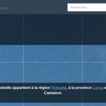
ucca
ucca
tebello appartient à la région
Toscana
, à la province
Lucca
e
Camaiore.