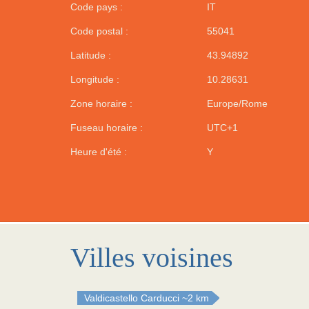
Code pays :
IT
Code postal :
55041
Latitude :
43.94892
Longitude :
10.28631
Zone horaire :
Europe/Rome
Fuseau horaire :
UTC+1
Heure d'été :
Y
Villes voisines
Valdicastello Carducci
~2 km