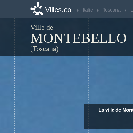
Villes.co
Villes.co
Italie
Italie
Toscana
Toscana
L
L
Ville de
MONTEBELLO
(Toscana)
La ville de Mon