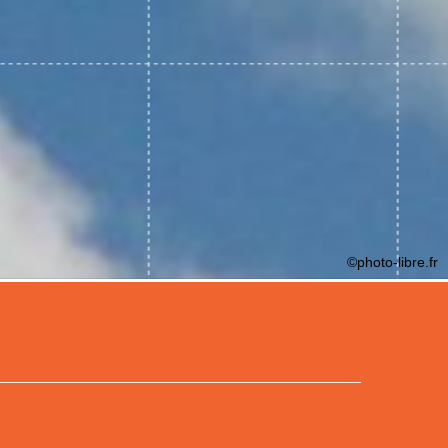
©photo-libre.fr