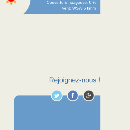
Couverture nuageuse: 0 %
Vent: WSW 6 km/h
Rejoignez-nous !