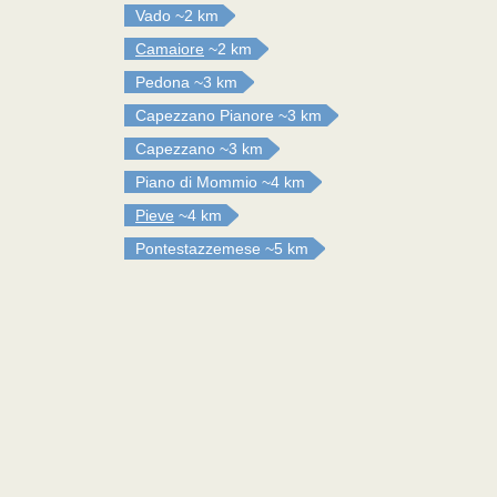
Vado
~2 km
Camaiore
~2 km
Pedona
~3 km
Capezzano Pianore
~3 km
Capezzano
~3 km
Piano di Mommio
~4 km
Pieve
~4 km
Pontestazzemese
~5 km