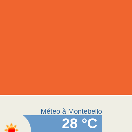
Méteo à Montebello
28 °C