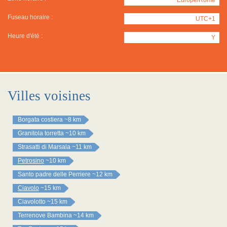
Fuseau horaire :
UTC+1
Heure d'été :
Y
Villes voisines
Borgata costiera
~8 km
Granitola torretta
~10 km
Strasatti di Marsala
~11 km
Petrosino
~10 km
Santo padre delle Perriere
~12 km
Ciavolo
~15 km
Ciavolotto
~15 km
Terrenove Bambina
~14 km