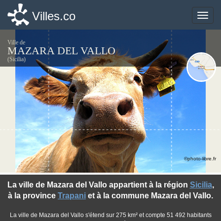
Villes.co
Villes.co
Toggle
Toggle
naviga
naviga
Ville de
MAZARA DEL VALLO
(Sicilia)
©photo-libre.fr
La ville de Mazara del Vallo appartient à la région
Sicilia
,
à la province
Trapani
et à la commune Mazara del Vallo.
La ville de Mazara del Vallo s'étend sur 275 km² et compte 51 492 habitants