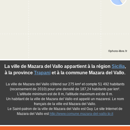
©photo-libre.fr
La ville de Mazara del Vallo appartient à la région
Sicilia
,
à la province
Trapani
et à la commune Mazara del Vallo.
La ville de Mazara del Vallo s'étend sur 275 km² et compte 51 492 habitants
(recensement de 2010) pour une densité de 187,24 habitants par km².
L'altitude minimum est de 8 m, l'altitude maximum est de 8 m.
Un habitant de la ville de Mazara del Vallo est appelé un mazaresi. Le nom
français de la ville est Mazara del Vallo.
Le Saint-patron de la ville de Mazara del Vallo est Guy. Le site Internet de
Mazara del Vallo est
http://www.comune.mazara-del-vallo.tp.it