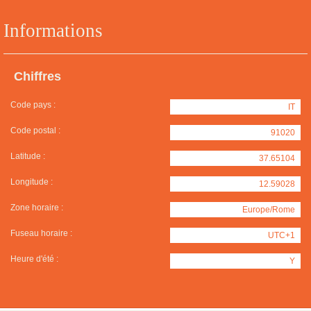
Informations
Chiffres
Code pays :
IT
Code postal :
91020
Latitude :
37.65104
Longitude :
12.59028
Zone horaire :
Europe/Rome
Fuseau horaire :
UTC+1
Heure d'été :
Y