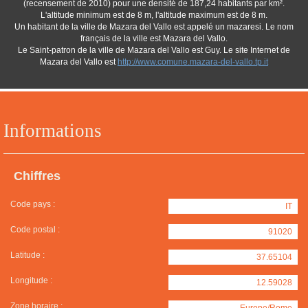
(recensement de 2010) pour une densité de 187,24 habitants par km².
L'altitude minimum est de 8 m, l'altitude maximum est de 8 m.
Un habitant de la ville de Mazara del Vallo est appelé un mazaresi. Le nom
français de la ville est Mazara del Vallo.
Le Saint-patron de la ville de Mazara del Vallo est Guy. Le site Internet de
Mazara del Vallo est
http://www.comune.mazara-del-vallo.tp.it
Informations
Chiffres
Code pays :
IT
Code postal :
91020
Latitude :
37.65104
Longitude :
12.59028
Zone horaire :
Europe/Rome