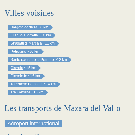
Villes voisines
Borgata costiera
~8 km
Granitola torretta
~10 km
Strasatti di Marsala
~11 km
Petrosino
~10 km
Santo padre delle Perriere
~12 km
Ciavolo
~15 km
Ciavolotto
~15 km
Terrenove Bambina
~14 km
Tre Fontane
~15 km
Les transports de Mazara del Vallo
Aéroport international