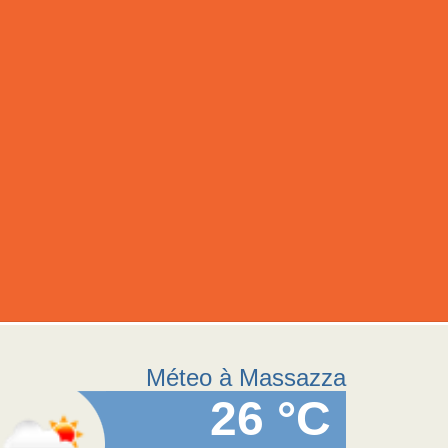
Méteo à Massazza
26 °C