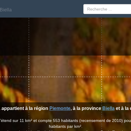
Biella
Biella
 appartient à la région
Piemonte
, à la province
Biella
et à l
s'étend sur 11 km² et compte 553 habitants (recensement de 2010) pou
habitants par km².