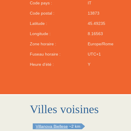
Code pays :
IT
Code postal :
13873
Latitude :
45.49235
Longitude :
8.16563
Zone horaire :
Europe/Rome
Fuseau horaire :
UTC+1
Heure d'été :
Y
Villes voisines
Villanova Biellese
~2 km