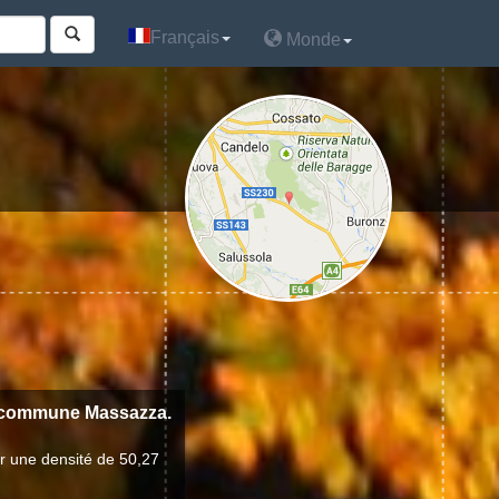
Français
Français
Monde
Monde
a commune Massazza.
r une densité de 50,27