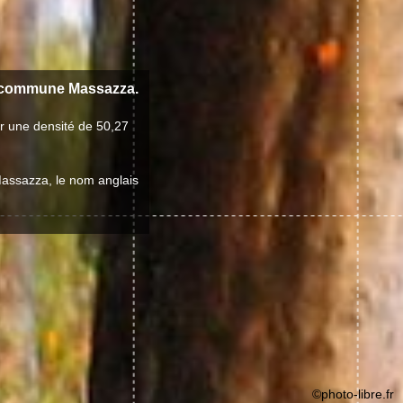
a commune Massazza.
r une densité de 50,27
 Massazza, le nom anglais
©photo-libre.fr