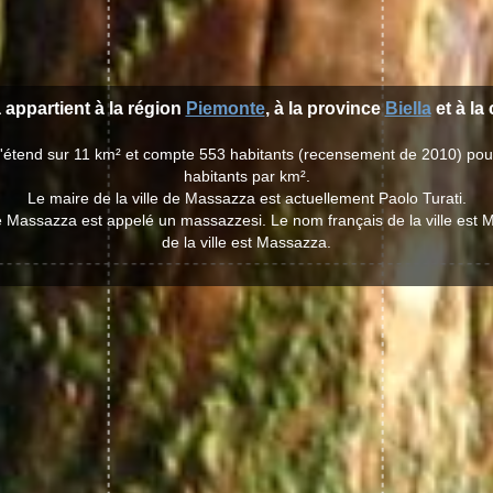
 appartient à la région
Piemonte
, à la province
Biella
et à l
s'étend sur 11 km² et compte 553 habitants (recensement de 2010) pou
habitants par km².
Le maire de la ville de Massazza est actuellement Paolo Turati.
de Massazza est appelé un massazzesi. Le nom français de la ville est
de la ville est Massazza.