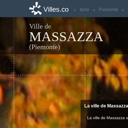
Villes.co
Villes.co
Italie
Italie
Piemonte
Piemonte
Ville de
MASSAZZA
(Piemonte)
La ville de Massazza
La ville de Massazza 