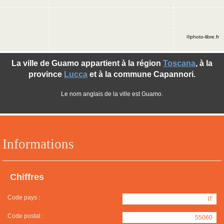
©photo-libre.fr
La ville de Guamo appartient à la région
Toscana
, à la
province
Lucca
et à la commune Capannori.
Le nom anglais de la ville est Guamo.
Informations
Chiffres
Code pays :
IT
Code postal :
55060