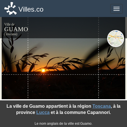
Villes.co
Villes.co
Toggle
Toggle
naviga
naviga
Ville de
GUAMO
(Toscana)
©photo-libre.fr
La ville de Guamo appartient à la région
Toscana
, à la
province
Lucca
et à la commune Capannori.
Le nom anglais de la ville est Guamo.