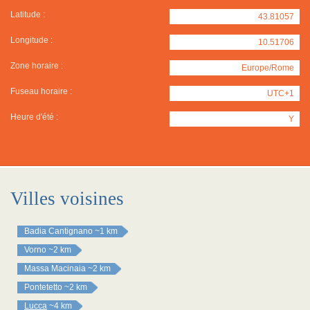
Latitude :
43.81057
Longitude :
10.51706
Zone horaire :
Europe/Rome
Fuseau horaire :
UTC+1
Heure d'été :
Y
Villes voisines
Badia Cantignano
~1 km
Vorno
~2 km
Massa Macinaia
~2 km
Pontetetto
~2 km
Lucca
~4 km