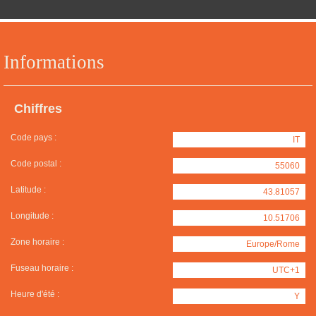
Informations
Chiffres
Code pays :
IT
Code postal :
55060
Latitude :
43.81057
Longitude :
10.51706
Zone horaire :
Europe/Rome
Fuseau horaire :
UTC+1
Heure d'été :
Y