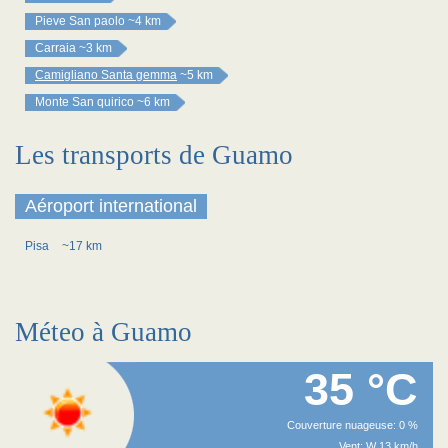
Pieve San paolo
~4 km
Carraia
~3 km
Camigliano Santa gemma
~5 km
Monte San quirico
~6 km
Les transports de Guamo
Aéroport international
Pisa
~17 km
Méteo à Guamo
35 °C
Couverture nuageuse: 0 %
Vent: W 13 km/h