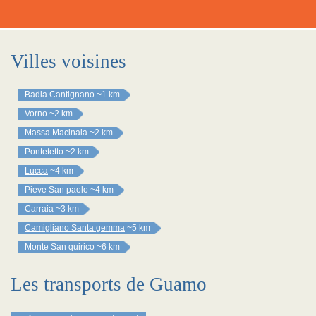
Villes voisines
Badia Cantignano
~1 km
Vorno
~2 km
Massa Macinaia
~2 km
Pontetetto
~2 km
Lucca
~4 km
Pieve San paolo
~4 km
Carraia
~3 km
Camigliano Santa gemma
~5 km
Monte San quirico
~6 km
Les transports de Guamo