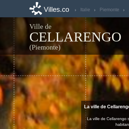
Villes.co
Villes.co
Italie
Italie
Piemonte
Piemonte
Ville de
CELLARENGO
(Piemonte)
La ville de Cellareng
La ville de Cellarengo
habitan