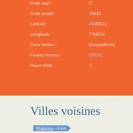
Code pays :
IT
Code postal :
14010
Latitude :
44.86512
Longitude :
7.94513
Zone horaire :
Europe/Rome
Fuseau horaire :
UTC+1
Heure d'été :
Y
Villes voisines
Pralormo
~3 km