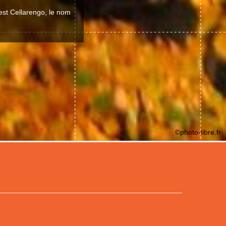
 est Cellarengo, le nom
©photo-libre.fr