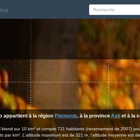
Asti
Asti
o appartient à la région
Piemonte
, à la province
Asti
et à la
 s'étend sur 10 km² et compte 721 habitants (recensement de 2007) po
ts par km². L'altitude maximum est de 321 m, l'altitude moyenne est d