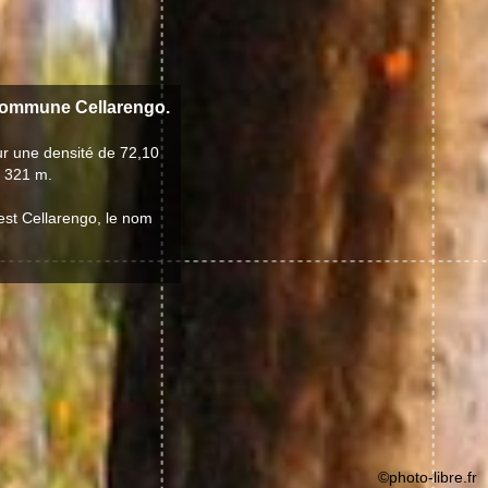
 commune Cellarengo.
ur une densité de 72,10
e 321 m.
 est Cellarengo, le nom
©photo-libre.fr