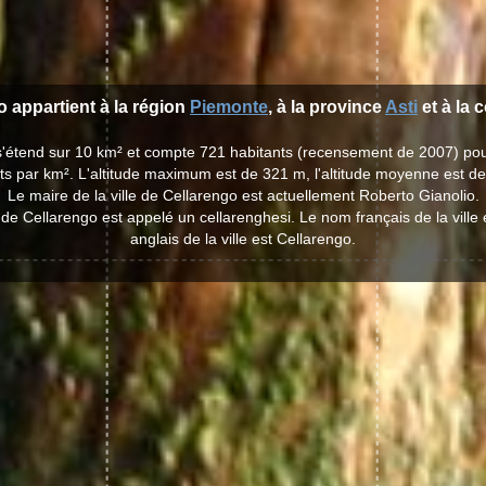
o appartient à la région
Piemonte
, à la province
Asti
et à la
 s'étend sur 10 km² et compte 721 habitants (recensement de 2007) po
ts par km². L'altitude maximum est de 321 m, l'altitude moyenne est d
Le maire de la ville de Cellarengo est actuellement Roberto Gianolio.
e de Cellarengo est appelé un cellarenghesi. Le nom français de la ville
anglais de la ville est Cellarengo.