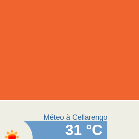
Méteo à Cellarengo
31 °C