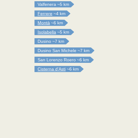
Valfenera
~5 km
Ferrere
~4 km
Montà
~6 km
Isolabella
~5 km
Dusino
~7 km
Dusino San Michele
~7 km
San Lorenzo Roero
~6 km
Cisterna d'Asti
~6 km