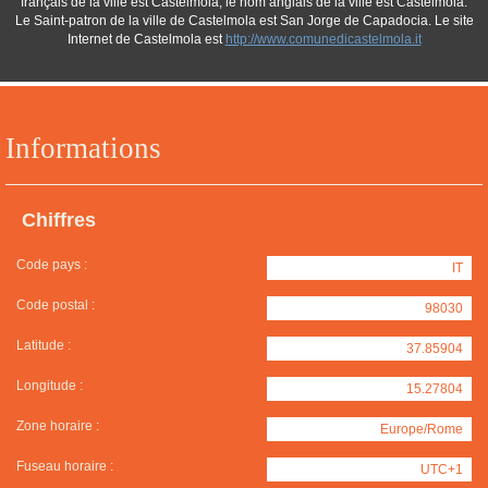
français de la ville est Castelmola, le nom anglais de la ville est Castelmola.
Le Saint-patron de la ville de Castelmola est San Jorge de Capadocia. Le site
Internet de Castelmola est
http://www.comunedicastelmola.it
Informations
Chiffres
Code pays :
IT
Code postal :
98030
Latitude :
37.85904
Longitude :
15.27804
Zone horaire :
Europe/Rome
Fuseau horaire :
UTC+1