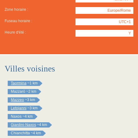
Zone horaire :
Europe/Rome
Fuseau horaire :
UTC+1
Heure d'été :
Y
Villes voisines
Taormina
~1 km
Mazzarò
~2 km
Mazzeo
~3 km
Letojanni
~3 km
Naxos
~4 km
Giardini-Naxos
~4 km
Chianchitta
~4 km