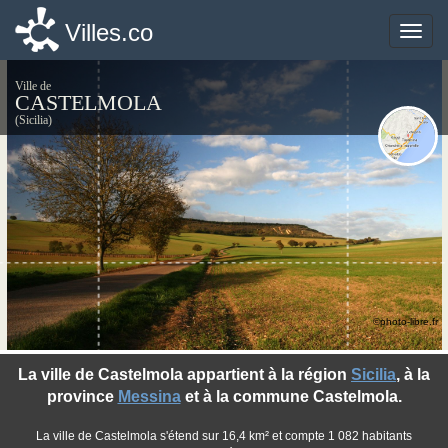
Villes.co
Villes.co
Toggle
Toggle
naviga
naviga
Ville de
CASTELMOLA
(Sicilia)
©photo-libre.fr
La ville de Castelmola appartient à la région
Sicilia
, à la
province
Messina
et à la commune Castelmola.
La ville de Castelmola s'étend sur 16,4 km² et compte 1 082 habitants