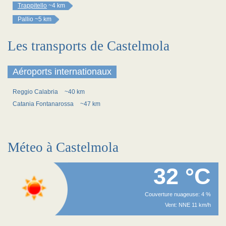
Trappitello
~4 km
Pallio
~5 km
Les transports de Castelmola
Aéroports internationaux
Reggio Calabria
~40 km
Catania Fontanarossa
~47 km
Méteo à Castelmola
32 °C
Couverture nuageuse: 4 %
Vent: NNE 11 km/h