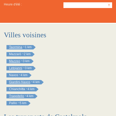
Heure d'été :
Y
Villes voisines
Taormina
~1 km
Mazzarò
~2 km
Mazzeo
~3 km
Letojanni
~3 km
Naxos
~4 km
Giardini-Naxos
~4 km
Chianchitta
~4 km
Trappitello
~4 km
Pallio
~5 km