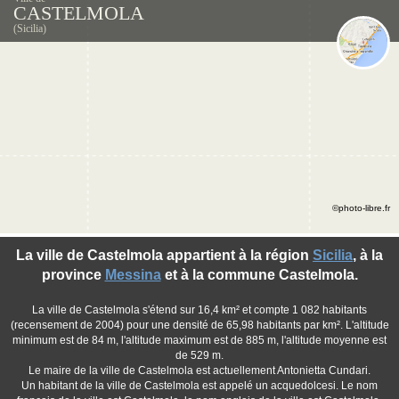
CASTELMOLA
(Sicilia)
©photo-libre.fr
La ville de Castelmola appartient à la région
Sicilia
, à la
province
Messina
et à la commune Castelmola.
La ville de Castelmola s'étend sur 16,4 km² et compte 1 082 habitants
(recensement de 2004) pour une densité de 65,98 habitants par km². L'altitude
minimum est de 84 m, l'altitude maximum est de 885 m, l'altitude moyenne est
de 529 m.
Le maire de la ville de Castelmola est actuellement Antonietta Cundari.
Un habitant de la ville de Castelmola est appelé un acquedolcesi. Le nom