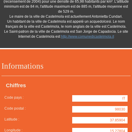
(recensement de 2004) pour une densité de 65,98 habitants par km². L'altitude
minimum est de 84 m, l'altitude maximum est de 885 m, l'altitude moyenne est
de 529 m.
Le maire de la ville de Castelmola est actuellement Antonietta Cundari.
Un habitant de la ville de Castelmola est appelé un acquedolcesi. Le nom
français de la ville est Castelmola, le nom anglais de la ville est Castelmola.
Le Saint-patron de la ville de Castelmola est San Jorge de Capadocia. Le site
Internet de Castelmola est
http://www.comunedicastelmola.it
Informations
Chiffres
Code pays :
IT
Code postal :
98030
Latitude :
37.85904
Longitude :
15.27804