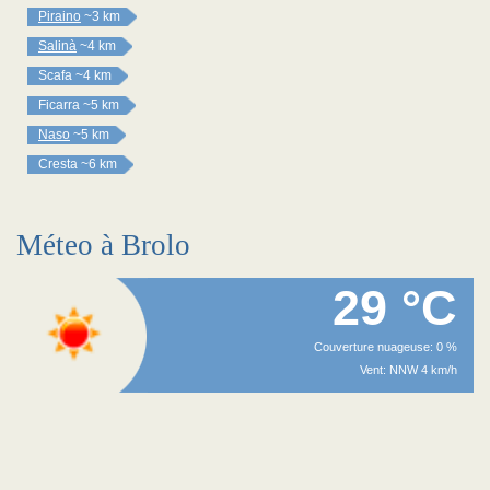
Piraino
~3 km
Salinà
~4 km
Scafa
~4 km
Ficarra
~5 km
Naso
~5 km
Cresta
~6 km
Méteo à Brolo
29 °C
Couverture nuageuse: 0 %
Vent: NNW 4 km/h