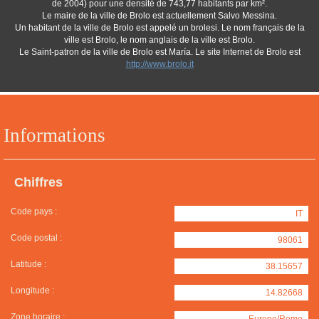
de 2004) pour une densité de 743,77 habitants par km².
Le maire de la ville de Brolo est actuellement Salvo Messina.
Un habitant de la ville de Brolo est appelé un brolesi. Le nom français de la
ville est Brolo, le nom anglais de la ville est Brolo.
Le Saint-patron de la ville de Brolo est María. Le site Internet de Brolo est
http://www.brolo.it
Informations
Chiffres
Code pays :
IT
Code postal :
98061
Latitude :
38.15657
Longitude :
14.82668
Zone horaire :
Europe/Rome