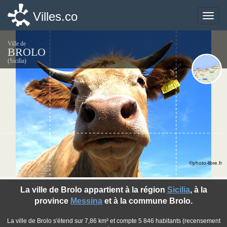
Villes.co
Villes.co
Toggle
Toggle
naviga
naviga
Ville de
BROLO
(Sicilia)
©photo-libre.fr
La ville de Brolo appartient à la région
Sicilia
, à la
province
Messina
et à la commune Brolo.
La ville de Brolo s'étend sur 7,86 km² et compte 5 846 habitants (recensement