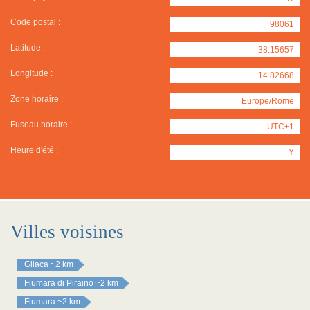
Code postal :
98061
Latitude :
38.15657
Longitude :
14.82668
Zone horaire :
Europe/Rome
Fuseau horaire :
UTC+1
Heure d'été :
Y
Villes voisines
Gliaca
~2 km
Fiumara di Piraino
~2 km
Fiumara
~2 km