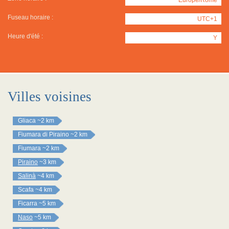
Fuseau horaire :
UTC+1
Heure d'été :
Y
Villes voisines
Gliaca
~2 km
Fiumara di Piraino
~2 km
Fiumara
~2 km
Piraino
~3 km
Salinà
~4 km
Scafa
~4 km
Ficarra
~5 km
Naso
~5 km