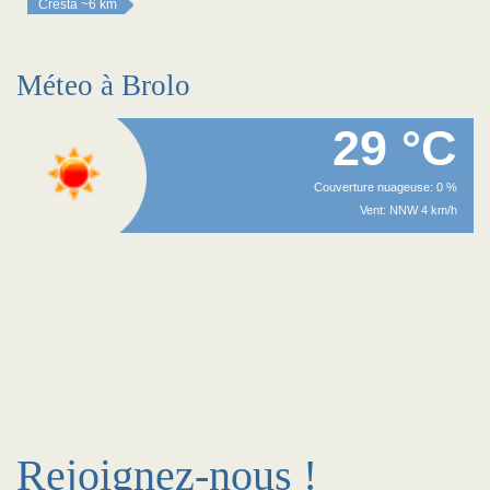
Cresta
~6 km
Méteo à Brolo
29 °C
Couverture nuageuse: 0 %
Vent: NNW 4 km/h
Rejoignez-nous !