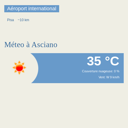
Aéroport international
Pisa
~10 km
Méteo à Asciano
35 °C
Couverture nuageuse: 0 %
Vent: W 9 km/h