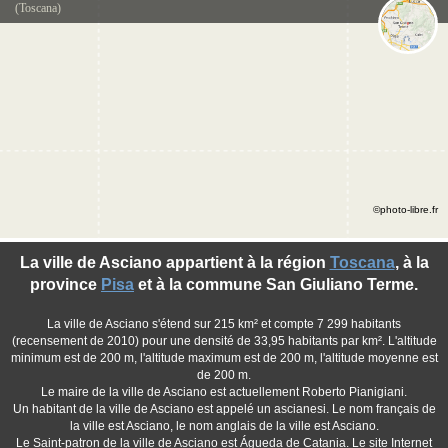
(Toscana)
©photo-libre.fr
La ville de Asciano appartient à la région
Toscana
, à la
province
Pisa
et à la commune San Giuliano Terme.
La ville de Asciano s'étend sur 215 km² et compte 7 299 habitants
(recensement de 2010) pour une densité de 33,95 habitants par km². L'altitude
minimum est de 200 m, l'altitude maximum est de 200 m, l'altitude moyenne est
de 200 m.
Le maire de la ville de Asciano est actuellement Roberto Pianigiani.
Un habitant de la ville de Asciano est appelé un ascianesi. Le nom français de
la ville est Asciano, le nom anglais de la ville est Asciano.
Le Saint-patron de la ville de Asciano est Águeda de Catania. Le site Internet