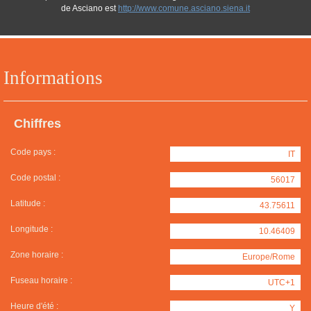
de Asciano est
http://www.comune.asciano.siena.it
Informations
Chiffres
Code pays :
IT
Code postal :
56017
Latitude :
43.75611
Longitude :
10.46409
Zone horaire :
Europe/Rome
Fuseau horaire :
UTC+1
Heure d'été :
Y