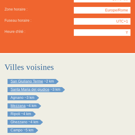
Zone horaire :
Europe/Rome
Fuseau horaire :
UTC+1
Heure d'été :
Y
Villes voisines
San Giuliano Terme
~2 km
Santa Maria del giudice
~3 km
Agnano
~3 km
Mezzana
~4 km
Ripoli
~4 km
Ghezzano
~4 km
Campo
~5 km