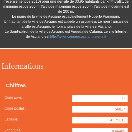
(recensement de 2010) pour une densité de 33,95 habitants par km². L'altitude
minimum est de 200 m, l'altitude maximum est de 200 m, l'altitude moyenne est
de 200 m.
Le maire de la ville de Asciano est actuellement Roberto Pianigiani.
Un habitant de la ville de Asciano est appelé un ascianesi. Le nom français de
la ville est Asciano, le nom anglais de la ville est Asciano.
Le Saint-patron de la ville de Asciano est Águeda de Catania. Le site Internet
de Asciano est
http://www.comune.asciano.siena.it
Informations
Chiffres
Code pays :
IT
Code postal :
56017
Latitude :
43.75611
Longitude :
10.46409