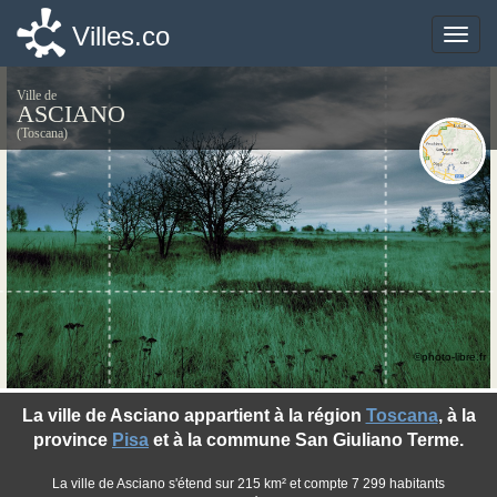
Villes.co
Villes.co
Toggle
Toggle
naviga
naviga
Ville de
ASCIANO
(Toscana)
©photo-libre.fr
La ville de Asciano appartient à la région
Toscana
, à la
province
Pisa
et à la commune San Giuliano Terme.
La ville de Asciano s'étend sur 215 km² et compte 7 299 habitants