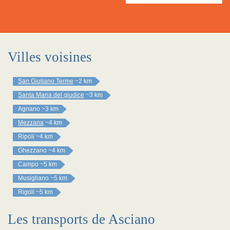
Villes voisines
San Giuliano Terme
~2 km
Santa Maria del giudice
~3 km
Agnano
~3 km
Mezzana
~4 km
Ripoli
~4 km
Ghezzano
~4 km
Campo
~5 km
Musigliano
~5 km
Rigoli
~5 km
Les transports de Asciano