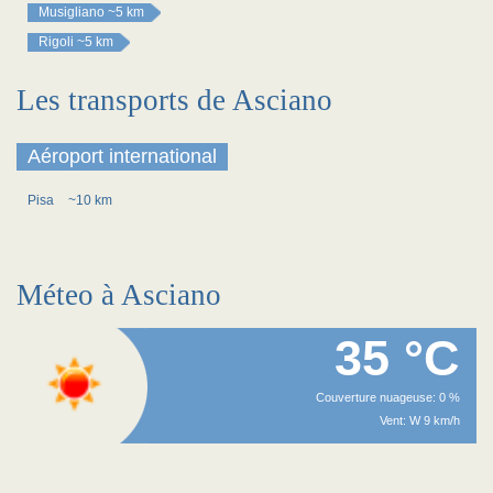
Musigliano
~5 km
Rigoli
~5 km
Les transports de Asciano
Aéroport international
Pisa
~10 km
Méteo à Asciano
35 °C
Couverture nuageuse: 0 %
Vent: W 9 km/h