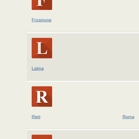
Frosinone
Latina
Rieti
Roma