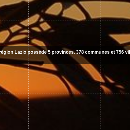
région Lazio posséde 5 provinces, 378 communes et 756 vil