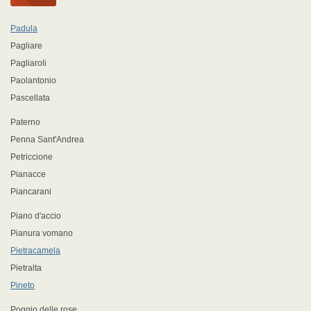
Padula
Pagliare
Pagliaroli
Paolantonio
Pascellata
Paterno
Penna Sant'Andrea
Petriccione
Pianacce
Piancarani
Piano d'accio
Pianura vomano
Pietracamela
Pietralta
Pineto
Poggio delle rose