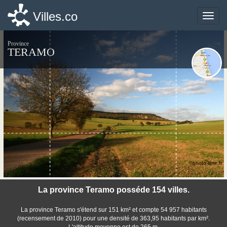
Villes.co
Villes.co
Toggle
Toggle
naviga
naviga
Province
TERAMO
©photo-libre.fr
La province Teramo posséde 154 villes.
La province Teramo s'étend sur 151 km² et compte 54 957 habitants
(recensement de 2010) pour une densité de 363,95 habitants par km².