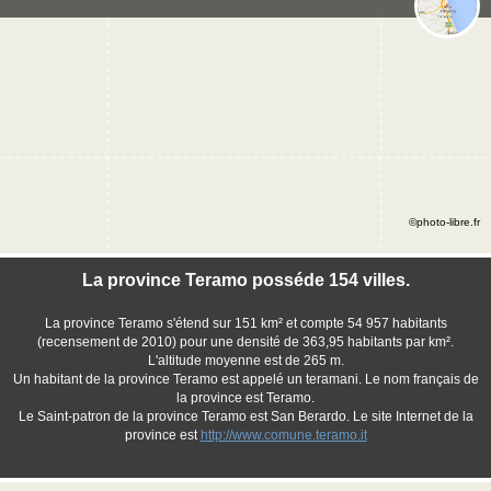
©photo-libre.fr
La province Teramo posséde 154 villes.
La province Teramo s'étend sur 151 km² et compte 54 957 habitants
(recensement de 2010) pour une densité de 363,95 habitants par km².
L'altitude moyenne est de 265 m.
Un habitant de la province Teramo est appelé un teramani. Le nom français de
la province est Teramo.
Le Saint-patron de la province Teramo est San Berardo. Le site Internet de la
province est
http://www.comune.teramo.it