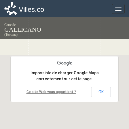
Villes.co
Villes.co
Toggle
Toggle
naviga
naviga
Carte de
GALLICANO
(Toscana)
Impossible de charger Google Maps
Impossible de charger Google Maps
correctement sur cette page.
correctement sur cette page.
OK
OK
Ce site Web vous appartient ?
Ce site Web vous appartient ?