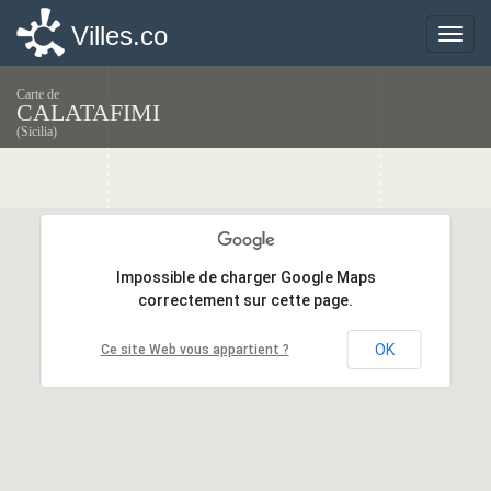
Villes.co
Villes.co
Toggle
Toggle
naviga
naviga
Carte de
CALATAFIMI
(Sicilia)
Impossible de charger Google Maps
Impossible de charger Google Maps
correctement sur cette page.
correctement sur cette page.
OK
OK
Ce site Web vous appartient ?
Ce site Web vous appartient ?