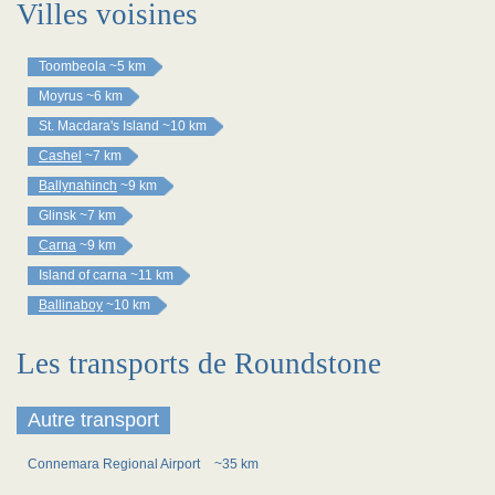
Villes voisines
Toombeola
~5 km
Moyrus
~6 km
St. Macdara's Island
~10 km
Cashel
~7 km
Ballynahinch
~9 km
Glinsk
~7 km
Carna
~9 km
Island of carna
~11 km
Ballinaboy
~10 km
Les transports de Roundstone
Autre transport
Connemara Regional Airport
~35 km