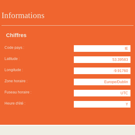
Informations
Chiffres
Code pays :
IE
Latitude :
53.39583
Longitude :
-9.91760
Zone horaire :
Europe/Dublin
Fuseau horaire :
UTC
Heure d'été :
Y