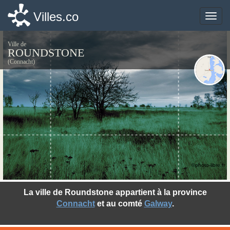
Villes.co
Villes.co
Toggle
Toggle
naviga
naviga
Ville de
ROUNDSTONE
(Connacht)
©photo-libre.fr
La ville de Roundstone appartient à la province
Connacht
et au comté
Galway
.