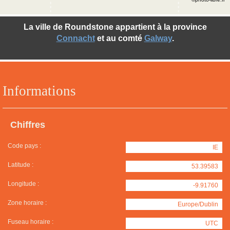
La ville de Roundstone appartient à la province
Connacht
et au comté
Galway
.
Informations
Chiffres
Code pays :
IE
Latitude :
53.39583
Longitude :
-9.91760
Zone horaire :
Europe/Dublin
Fuseau horaire :
UTC