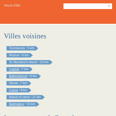
Heure d'été :
Y
Villes voisines
Toombeola
~5 km
Moyrus
~6 km
St. Macdara's Island
~10 km
Cashel
~7 km
Ballynahinch
~9 km
Glinsk
~7 km
Carna
~9 km
Island of carna
~11 km
Ballinaboy
~10 km