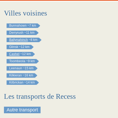
Villes voisines
Bunnahown
~7 km
Derryrush
~11 km
Ballynahinch
~8 km
Glinsk
~12 km
Cashel
~12 km
Toombeola
~9 km
Leenaun
~15 km
Kilkieran
~16 km
Kilbrickan
~14 km
Les transports de Recess
Autre transport