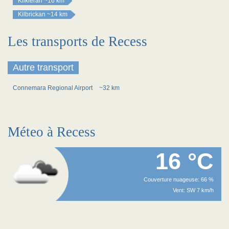
Kilkieran
~16 km
Kilbrickan
~14 km
Les transports de Recess
Autre transport
Connemara Regional Airport
~32 km
Méteo à Recess
16 °C
Couverture nuageuse: 66 %
Vent: SW 7 km/h