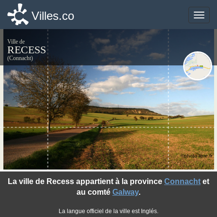
Villes.co
Villes.co
Toggle
Toggle
naviga
naviga
Ville de
RECESS
(Connacht)
©photo-libre.fr
La ville de Recess appartient à la province
Connacht
et
au comté
Galway
.
La langue officiel de la ville est Inglés.