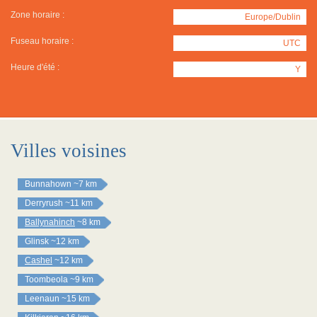
Zone horaire :
Europe/Dublin
Fuseau horaire :
UTC
Heure d'été :
Y
Villes voisines
Bunnahown
~7 km
Derryrush
~11 km
Ballynahinch
~8 km
Glinsk
~12 km
Cashel
~12 km
Toombeola
~9 km
Leenaun
~15 km