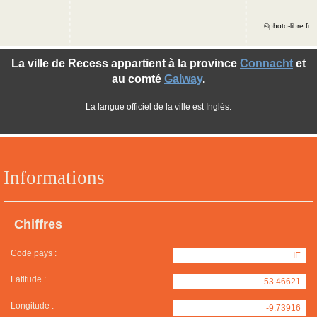
©photo-libre.fr
La ville de Recess appartient à la province
Connacht
et
au comté
Galway
.
La langue officiel de la ville est Inglés.
Informations
Chiffres
Code pays :
IE
Latitude :
53.46621
Longitude :
-9.73916