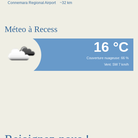
Connemara Regional Airport
~32 km
Méteo à Recess
16 °C
Couverture nuageuse: 66 %
Vent: SW 7 km/h