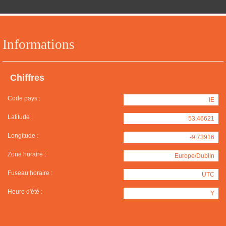
Informations
Chiffres
Code pays :
IE
Latitude :
53.46621
Longitude :
-9.73916
Zone horaire :
Europe/Dublin
Fuseau horaire :
UTC
Heure d'été :
Y