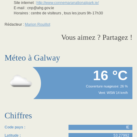
Site internet :
http://www.connemaranationalpark.ie/
E-mail : cnp@ahg.gov.ie
Horaires : centre de visiteurs , tous les jours 9h-17h30
Rédacteur :
Marion Rouillot
Vous aimez ? Partagez !
Méteo à Galway
16 °C
Couverture nuageuse: 26 %
Vent: WSW 14 km/h
Chiffres
Code pays :
IE
Latitude :
53.27992