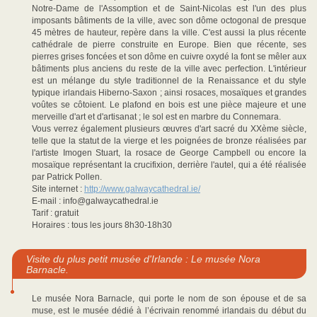
Notre-Dame de l'Assomption et de Saint-Nicolas est l'un des plus
imposants bâtiments de la ville, avec son dôme octogonal de presque
45 mètres de hauteur, repère dans la ville. C'est aussi la plus récente
cathédrale de pierre construite en Europe. Bien que récente, ses
pierres grises foncées et son dôme en cuivre oxydé la font se mêler aux
bâtiments plus anciens du reste de la ville avec perfection. L'intérieur
est un mélange du style traditionnel de la Renaissance et du style
typique irlandais Hiberno-Saxon ; ainsi rosaces, mosaïques et grandes
voûtes se côtoient. Le plafond en bois est une pièce majeure et une
merveille d'art et d'artisanat ; le sol est en marbre du Connemara.
Vous verrez également plusieurs œuvres d'art sacré du XXème siècle,
telle que la statut de la vierge et les poignées de bronze réalisées par
l'artiste Imogen Stuart, la rosace de George Campbell ou encore la
mosaïque représentant la crucifixion, derrière l'autel, qui a été réalisée
par Patrick Pollen.
Site internet :
http://www.galwaycathedral.ie/
E-mail : info@galwaycathedral.ie
Tarif : gratuit
Horaires : tous les jours 8h30-18h30
Visite du plus petit musée d'Irlande : Le musée Nora
Barnacle.
Le musée Nora Barnacle, qui porte le nom de son épouse et de sa
muse, est le musée dédié à l’écrivain renommé irlandais du début du