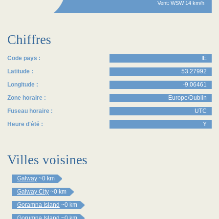
Vent: WSW 14 km/h
Chiffres
Code pays :
IE
Latitude :
53.27992
Longitude :
-9.06461
Zone horaire :
Europe/Dublin
Fuseau horaire :
UTC
Heure d'été :
Y
Villes voisines
Galway
~0 km
Galway City
~0 km
Goramna Island
~0 km
Gorumna Island
~0 km