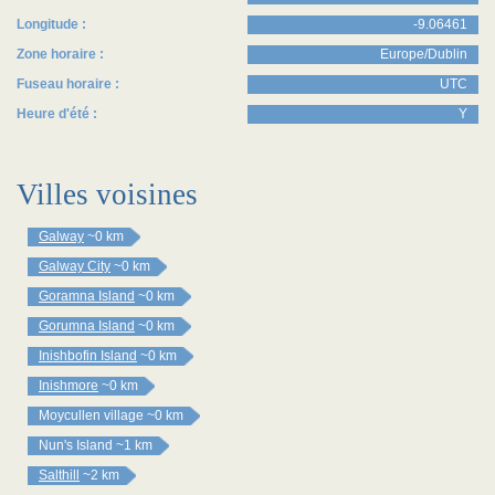
Longitude :
-9.06461
Zone horaire :
Europe/Dublin
Fuseau horaire :
UTC
Heure d'été :
Y
Villes voisines
Galway
~0 km
Galway City
~0 km
Goramna Island
~0 km
Gorumna Island
~0 km
Inishbofin Island
~0 km
Inishmore
~0 km
Moycullen village
~0 km
Nun's Island
~1 km
Salthill
~2 km