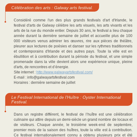
Célébration des arts : Galway arts festival.
Considéré comme l'un des plus grands festivals d'art d'Irlande, le
festival d'arts de Galway célèbre les arts visuels, les arts vivants et les
arts de la rue du monde entier. Depuis 30 ans, le festival a lieu chaque
année durant la dernière semaine de juillet et accueille plus de 100
000 visiteurs venus admirer les œuvres, rire aux pièces de théâtre,
pleurer aux lectures de poésies et danser sur les rythmes traditionnels
et contemporains d'Irlande et des autres pays. Toute la ville est en
ébullition et à contribution durant la période du festival, et une simple
promenade dans la ville devient alors une expérience unique, pleine
d'arts, de rencontres et d’énergie.
Site internet :
http://www.galwayartsfestival.com/
E-mail : info@galwayartsfestival.com
Horaires : dernière semaine de juillet
Le Festival International de l’Huître : Oyster International
Festival.
Dans un registre différent, le festival de l’huître est une célébration
culinaire qui attire depuis un demi-siècle un grand nombre de locaux et
de visiteurs. Chaque année, le troisième week-end de septembre,
premier mois de la saison des huîtres, toute la ville est à contribution.
Ce festival internationalement connu a obtenu plusieurs prix et été