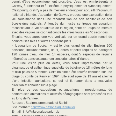
permit d’être économiquement prospère. L'eau est omniprésente à
Galway, à l’intérieur et à l’extérieur, physiquement et symboliquement.
C'est pourquoi il n'y a pas de meilleur endroit pour accueillir l'aquarium
national d'Irlande. L'aquarium de Galway propose une exploration de la
vie sous-marine dans une reconstitution de son habitat et de son
écosystème naturels. A l'entrée du musée se trouve un aquarium
reconstituant la vie aquatique de la région, riche en loups de mers et
avec des vagues se cognant contre les vitres toutes les 40 secondes.
Ensuite, vous aurez une vue verticale sur un grand bassin rempli de
nombreuses raies et autres poissons plats.
« L’aquarium de l’océan » est le plus grand du site. Environ 200
poissons, incluant morues, lieux, labres et petits requins se partagent
120 tonnes d'eau de mer. 14 espèces, dont 5 espèces de requins
hébergées dans cet aquarium sont originaires d'Irlande.
Pour une vision plus en détail, vous serez impressionné par le
gigantesque et authentique squelette de baleine de 18 mètres de long
et d'un poids de 5 tonnes. Cette baleine a été trouvée échouée sur une
plage du comté de Kerry en 1994. Elle était âgée de 19 ans et atteinte
d'une infection auriculaire, ce qui lui fit nager dans la mauvaise
direction et échouer sur la plage.
En plus de ces expositions et aquariums impressionnants, de
nombreuses animations et activités pédagogiques sont proposées tout
au long de l'année.
Adresse : Seafront promenade of Salthill
Site internet :
http://www.nationalaquarium.ie/
E-mail : info@ntaionalaquarium.ie