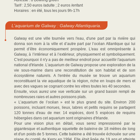
Adresse : 8 Bowling green
Tarif : 2,50 euros /adulte ; 2 euros /enfant
Horaires : en été, tous les jours 9h-17h
L'aquarium de Galway : Galway Atlantiquaria.
Galway est une ville tournée vers l'eau, d'une part par la rivière qui
donna son nom à la ville et d’autre part par l’océan Atlantique qui lui
permit d’être économiquement prospère. L'eau est omniprésente à
Galway, à l’intérieur et à l’extérieur, physiquement et symboliquement.
C'est pourquoi il n'y a pas de meilleur endroit pour accueillir l'aquarium
national d'Irlande. L'aquarium de Galway propose une exploration de la
vie sous-marine dans une reconstitution de son habitat et de son
écosystème naturels. A l'entrée du musée se trouve un aquarium
reconstituant la vie aquatique de la région, riche en loups de mers et
avec des vagues se cognant contre les vitres toutes les 40 secondes.
Ensuite, vous aurez une vue verticale sur un grand bassin rempli de
nombreuses raies et autres poissons plats.
« L’aquarium de l’océan » est le plus grand du site. Environ 200
poissons, incluant morues, lieux, labres et petits requins se partagent
120 tonnes d'eau de mer. 14 espèces, dont 5 espèces de requins
hébergées dans cet aquarium sont originaires d'Irlande.
Pour une vision plus en détail, vous serez impressionné par le
gigantesque et authentique squelette de baleine de 18 mètres de long
et d'un poids de 5 tonnes. Cette baleine a été trouvée échouée sur une
plage du comté de Kerry en 1994. Elle était âgée de 19 ans et atteinte