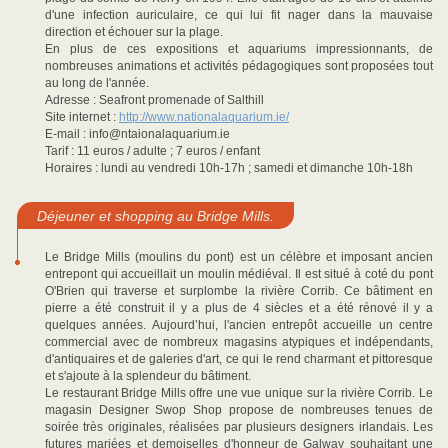
d'une infection auriculaire, ce qui lui fit nager dans la mauvaise
direction et échouer sur la plage.
En plus de ces expositions et aquariums impressionnants, de
nombreuses animations et activités pédagogiques sont proposées tout
au long de l'année.
Adresse : Seafront promenade of Salthill
Site internet :
http://www.nationalaquarium.ie/
E-mail : info@ntaionalaquarium.ie
Tarif : 11 euros / adulte ; 7 euros / enfant
Horaires : lundi au vendredi 10h-17h ; samedi et dimanche 10h-18h
Déjeuner et shopping au Bridge Mills.
Le Bridge Mills (moulins du pont) est un célèbre et imposant ancien
entrepont qui accueillait un moulin médiéval. Il est situé à coté du pont
O'Brien qui traverse et surplombe la rivière Corrib. Ce bâtiment en
pierre a été construit il y a plus de 4 siècles et a été rénové il y a
quelques années. Aujourd’hui, l'ancien entrepôt accueille un centre
commercial avec de nombreux magasins atypiques et indépendants,
d'antiquaires et de galeries d'art, ce qui le rend charmant et pittoresque
et s'ajoute à la splendeur du bâtiment.
Le restaurant Bridge Mills offre une vue unique sur la rivière Corrib. Le
magasin Designer Swop Shop propose de nombreuses tenues de
soirée très originales, réalisées par plusieurs designers irlandais. Les
futures mariées et demoiselles d'honneur de Galway souhaitant une