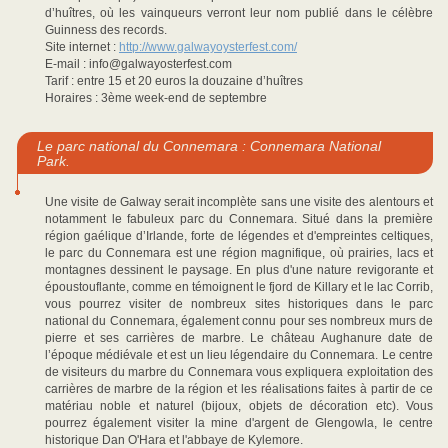
d’huîtres, où les vainqueurs verront leur nom publié dans le célèbre
Guinness des records.
Site internet :
http://www.galwayoysterfest.com/
E-mail : info@galwayosterfest.com
Tarif : entre 15 et 20 euros la douzaine d’huîtres
Horaires : 3ème week-end de septembre
Le parc national du Connemara : Connemara National
Park.
Une visite de Galway serait incomplète sans une visite des alentours et
notamment le fabuleux parc du Connemara. Situé dans la première
région gaélique d’Irlande, forte de légendes et d'empreintes celtiques,
le parc du Connemara est une région magnifique, où prairies, lacs et
montagnes dessinent le paysage. En plus d'une nature revigorante et
époustouflante, comme en témoignent le fjord de Killary et le lac Corrib,
vous pourrez visiter de nombreux sites historiques dans le parc
national du Connemara, également connu pour ses nombreux murs de
pierre et ses carrières de marbre. Le château Aughanure date de
l’époque médiévale et est un lieu légendaire du Connemara. Le centre
de visiteurs du marbre du Connemara vous expliquera exploitation des
carrières de marbre de la région et les réalisations faites à partir de ce
matériau noble et naturel (bijoux, objets de décoration etc). Vous
pourrez également visiter la mine d'argent de Glengowla, le centre
historique Dan O'Hara et l'abbaye de Kylemore.