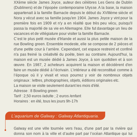
XXème siècle James Joyce, auteur des célèbres Les Gens de Dublin
(Dubliners) et de l’épopée contemporaine Ulysse. A la base, la maison
appartenait à la famille Barnacle depuis le début du XVIIIème siècle et
Nora y vécut avec sa famille jusqu'en 1904. James Joyce y vint pour la
première fois en 1909 et n'y a en réalité que très peu vécu, puisqu'il
passa la majorité de sa vie en Allemagne. Elle fut davantage un lieu de
vacances et de villégiature pour visiter la famille Barnacle.
C’est le plus petit musée d'Irlande et aussi la plus petite maison de la
rue Bowling green. Ensemble modeste, elle se compose de 2 pièces et
d'une petite cour à l’arrière. Cependant, cet espace restreint et confiné
n'a pas freiné la créativité du poète, bien au contraire. Aujourd'hui, la
maison est un musée dédié à James Joyce, à son quotidien et à son
œuvre. En 1987, 2 acheteurs acquirent la maison et décidèrent d'en
faire un musée dédié à l’écrivain. L’intérieur a été reconstitué comme à
l’époque où il y vivait et vous pourrez y voir de nombreux objets
originaux : lettres, photographies, objets, éditions originales etc.
La maison se visite seulement durant les mois d'été.
Adresse : 8 Bowling green
Tarif : 2,50 euros /adulte ; 2 euros /enfant
Horaires : en été, tous les jours 9h-17h
L'aquarium de Galway : Galway Atlantiquaria.
Galway est une ville tournée vers l'eau, d'une part par la rivière qui
donna son nom à la ville et d’autre part par l’océan Atlantique qui lui