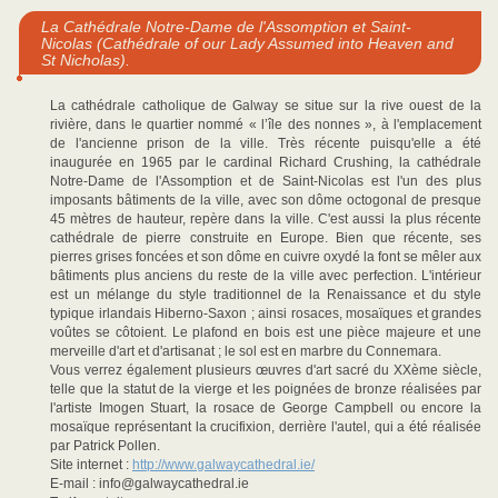
La Cathédrale Notre-Dame de l'Assomption et Saint-
Nicolas (Cathédrale of our Lady Assumed into Heaven and
St Nicholas).
La cathédrale catholique de Galway se situe sur la rive ouest de la
rivière, dans le quartier nommé « l’île des nonnes », à l'emplacement
de l'ancienne prison de la ville. Très récente puisqu'elle a été
inaugurée en 1965 par le cardinal Richard Crushing, la cathédrale
Notre-Dame de l'Assomption et de Saint-Nicolas est l'un des plus
imposants bâtiments de la ville, avec son dôme octogonal de presque
45 mètres de hauteur, repère dans la ville. C'est aussi la plus récente
cathédrale de pierre construite en Europe. Bien que récente, ses
pierres grises foncées et son dôme en cuivre oxydé la font se mêler aux
bâtiments plus anciens du reste de la ville avec perfection. L'intérieur
est un mélange du style traditionnel de la Renaissance et du style
typique irlandais Hiberno-Saxon ; ainsi rosaces, mosaïques et grandes
voûtes se côtoient. Le plafond en bois est une pièce majeure et une
merveille d'art et d'artisanat ; le sol est en marbre du Connemara.
Vous verrez également plusieurs œuvres d'art sacré du XXème siècle,
telle que la statut de la vierge et les poignées de bronze réalisées par
l'artiste Imogen Stuart, la rosace de George Campbell ou encore la
mosaïque représentant la crucifixion, derrière l'autel, qui a été réalisée
par Patrick Pollen.
Site internet :
http://www.galwaycathedral.ie/
E-mail : info@galwaycathedral.ie