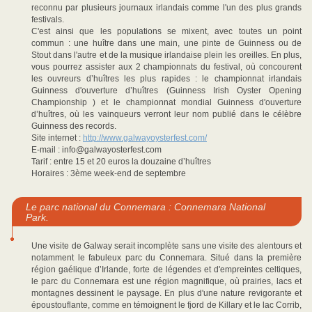
reconnu par plusieurs journaux irlandais comme l'un des plus grands
festivals.
C'est ainsi que les populations se mixent, avec toutes un point
commun : une huître dans une main, une pinte de Guinness ou de
Stout dans l'autre et de la musique irlandaise plein les oreilles. En plus,
vous pourrez assister aux 2 championnats du festival, où concourent
les ouvreurs d’huîtres les plus rapides : le championnat irlandais
Guinness d'ouverture d’huîtres (Guinness Irish Oyster Opening
Championship ) et le championnat mondial Guinness d'ouverture
d’huîtres, où les vainqueurs verront leur nom publié dans le célèbre
Guinness des records.
Site internet :
http://www.galwayoysterfest.com/
E-mail : info@galwayosterfest.com
Tarif : entre 15 et 20 euros la douzaine d’huîtres
Horaires : 3ème week-end de septembre
Le parc national du Connemara : Connemara National
Park.
Une visite de Galway serait incomplète sans une visite des alentours et
notamment le fabuleux parc du Connemara. Situé dans la première
région gaélique d’Irlande, forte de légendes et d'empreintes celtiques,
le parc du Connemara est une région magnifique, où prairies, lacs et
montagnes dessinent le paysage. En plus d'une nature revigorante et
époustouflante, comme en témoignent le fjord de Killary et le lac Corrib,