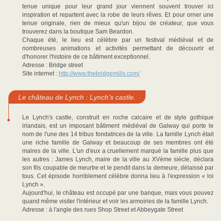
tenue unique pour leur grand jour viennent souvent trouver ici
inspiration et repartent avec la robe de leurs rêves. Et pour orner une
tenue originale, rien de mieux qu'un bijou de créateur, que vous
trouverez dans la boutique Sam Beardon.
Chaque été, le lieu est célèbre par un festival médiéval et de
nombreuses animations et activités permettant de découvrir et
d'honorer l'histoire de ce bâtiment exceptionnel.
Adresse : Bridge street
Site internet :
http://www.thebridgemills.com/
Le château de Lynch : Lynch's castle.
Le Lynch's castle, construit en roche calcaire et de style gothique
irlandais, est un imposant bâtiment médiéval de Galway qui porte le
nom de l'une des 14 tribus fondatrices de la ville. La famille Lynch était
une riche famille de Galway et beaucoup de ses membres ont été
maires de la ville. L'un d'eux a cruellement marqué la famille plus que
les autres : James Lynch, maire de la ville au XVème siècle, déclara
son fils coupable de meurtre et le pendit dans la demeure, délaissé par
tous. Cet épisode horriblement célèbre donna lieu à l'expression « loi
Lynch ».
Aujourd'hui, le château est occupé par une banque, mais vous pouvez
quand même visiter l'intérieur et voir les armoiries de la famille Lynch.
Adresse : à l'angle des rues Shop Street et Abbeygate Street