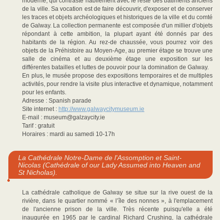
moderne, qui contraste habilement avec le reste des bâtiments anciens
de la ville. Sa vocation est de faire découvrir, d'exposer et de conserver
les traces et objets archéologiques et historiques de la ville et du comté
de Galway. La collection permanente est composée d'un millier d'objets
répondant à cette ambition, la plupart ayant été donnés par des
habitants de la région. Au rez-de chaussée, vous pourrez voir des
objets de la Préhistoire au Moyen-Age, au premier étage se trouve une
salle de cinéma et au deuxième étage une exposition sur les
différentes batailles et luttes de pouvoir pour la domination de Galway.
En plus, le musée propose des expositions temporaires et de multiples
activités, pour rendre la visite plus interactive et dynamique, notamment
pour les enfants.
Adresse : Spanish parade
Site internet :
http://www.galwaycitymuseum.ie
E-mail : museum@galzaycity.ie
Tarif : gratuit
Horaires : mardi au samedi 10-17h
La Cathédrale Notre-Dame de l'Assomption et Saint-
Nicolas (Cathédrale of our Lady Assumed into Heaven and
St Nicholas).
La cathédrale catholique de Galway se situe sur la rive ouest de la
rivière, dans le quartier nommé « l’île des nonnes », à l'emplacement
de l'ancienne prison de la ville. Très récente puisqu'elle a été
inaugurée en 1965 par le cardinal Richard Crushing, la cathédrale