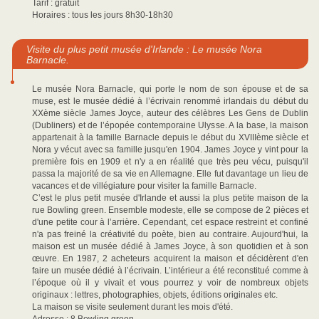
Tarif : gratuit
Horaires : tous les jours 8h30-18h30
Visite du plus petit musée d'Irlande : Le musée Nora
Barnacle.
Le musée Nora Barnacle, qui porte le nom de son épouse et de sa
muse, est le musée dédié à l’écrivain renommé irlandais du début du
XXème siècle James Joyce, auteur des célèbres Les Gens de Dublin
(Dubliners) et de l’épopée contemporaine Ulysse. A la base, la maison
appartenait à la famille Barnacle depuis le début du XVIIIème siècle et
Nora y vécut avec sa famille jusqu'en 1904. James Joyce y vint pour la
première fois en 1909 et n'y a en réalité que très peu vécu, puisqu'il
passa la majorité de sa vie en Allemagne. Elle fut davantage un lieu de
vacances et de villégiature pour visiter la famille Barnacle.
C’est le plus petit musée d'Irlande et aussi la plus petite maison de la
rue Bowling green. Ensemble modeste, elle se compose de 2 pièces et
d'une petite cour à l’arrière. Cependant, cet espace restreint et confiné
n'a pas freiné la créativité du poète, bien au contraire. Aujourd'hui, la
maison est un musée dédié à James Joyce, à son quotidien et à son
œuvre. En 1987, 2 acheteurs acquirent la maison et décidèrent d'en
faire un musée dédié à l’écrivain. L’intérieur a été reconstitué comme à
l’époque où il y vivait et vous pourrez y voir de nombreux objets
originaux : lettres, photographies, objets, éditions originales etc.
La maison se visite seulement durant les mois d'été.