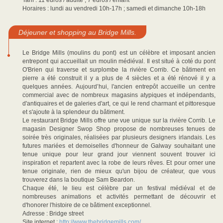
Tarif : 11 euros / adulte ; 7 euros / enfant
Horaires : lundi au vendredi 10h-17h ; samedi et dimanche 10h-18h
Déjeuner et shopping au Bridge Mills.
Le Bridge Mills (moulins du pont) est un célèbre et imposant ancien
entrepont qui accueillait un moulin médiéval. Il est situé à coté du pont
O'Brien qui traverse et surplombe la rivière Corrib. Ce bâtiment en
pierre a été construit il y a plus de 4 siècles et a été rénové il y a
quelques années. Aujourd’hui, l'ancien entrepôt accueille un centre
commercial avec de nombreux magasins atypiques et indépendants,
d'antiquaires et de galeries d'art, ce qui le rend charmant et pittoresque
et s'ajoute à la splendeur du bâtiment.
Le restaurant Bridge Mills offre une vue unique sur la rivière Corrib. Le
magasin Designer Swop Shop propose de nombreuses tenues de
soirée très originales, réalisées par plusieurs designers irlandais. Les
futures mariées et demoiselles d'honneur de Galway souhaitant une
tenue unique pour leur grand jour viennent souvent trouver ici
inspiration et repartent avec la robe de leurs rêves. Et pour orner une
tenue originale, rien de mieux qu'un bijou de créateur, que vous
trouverez dans la boutique Sam Beardon.
Chaque été, le lieu est célèbre par un festival médiéval et de
nombreuses animations et activités permettant de découvrir et
d'honorer l'histoire de ce bâtiment exceptionnel.
Adresse : Bridge street
Site internet :
http://www.thebridgemills.com/