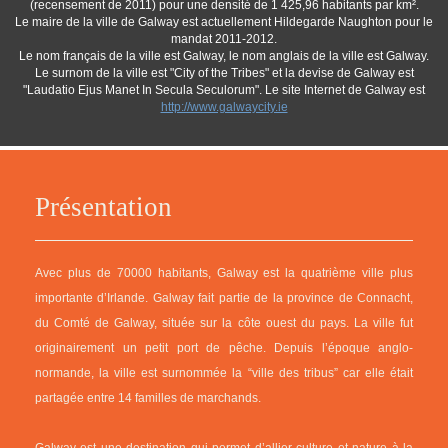
(recensement de 2011) pour une densité de 1 425,96 habitants par km².
Le maire de la ville de Galway est actuellement Hildegarde Naughton pour le
mandat 2011-2012.
Le nom français de la ville est Galway, le nom anglais de la ville est Galway.
Le surnom de la ville est "City of the Tribes" et la devise de Galway est
"Laudatio Ejus Manet In Secula Seculorum". Le site Internet de Galway est
http://www.galwaycity.ie
Présentation
Avec plus de 70000 habitants, Galway est la quatrième ville plus
importante d’Irlande. Galway fait partie de la province de Connacht,
du Comté de Galway, située sur la côte ouest du pays. La ville fut
originairement un petit port de pêche. Depuis l’époque anglo-
normande, la ville est surnommée la “ville des tribus” car elle était
partagée entre 14 familles de marchands.