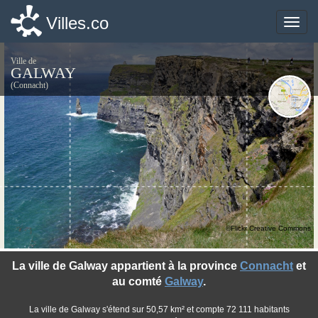
Villes.co
Villes.co
Toggle
Toggle
naviga
naviga
Ville de
GALWAY
(Connacht)
©Flickr Creative Commons
La ville de Galway appartient à la province
Connacht
et
au comté
Galway
.
La ville de Galway s'étend sur 50,57 km² et compte 72 111 habitants