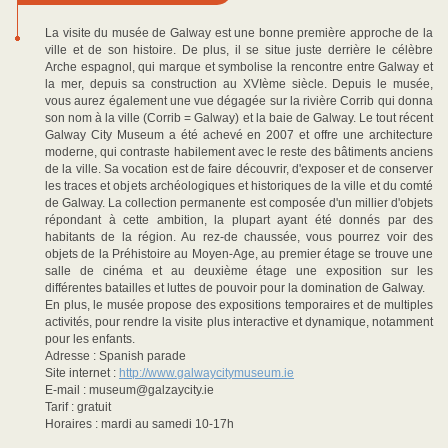
La visite du musée de Galway est une bonne première approche de la
ville et de son histoire. De plus, il se situe juste derrière le célèbre
Arche espagnol, qui marque et symbolise la rencontre entre Galway et
la mer, depuis sa construction au XVIème siècle. Depuis le musée,
vous aurez également une vue dégagée sur la rivière Corrib qui donna
son nom à la ville (Corrib = Galway) et la baie de Galway. Le tout récent
Galway City Museum a été achevé en 2007 et offre une architecture
moderne, qui contraste habilement avec le reste des bâtiments anciens
de la ville. Sa vocation est de faire découvrir, d'exposer et de conserver
les traces et objets archéologiques et historiques de la ville et du comté
de Galway. La collection permanente est composée d'un millier d'objets
répondant à cette ambition, la plupart ayant été donnés par des
habitants de la région. Au rez-de chaussée, vous pourrez voir des
objets de la Préhistoire au Moyen-Age, au premier étage se trouve une
salle de cinéma et au deuxième étage une exposition sur les
différentes batailles et luttes de pouvoir pour la domination de Galway.
En plus, le musée propose des expositions temporaires et de multiples
activités, pour rendre la visite plus interactive et dynamique, notamment
pour les enfants.
Adresse : Spanish parade
Site internet :
http://www.galwaycitymuseum.ie
E-mail : museum@galzaycity.ie
Tarif : gratuit
Horaires : mardi au samedi 10-17h