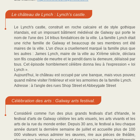
Le château de Lynch : Lynch's castle.
Le Lynch's castle, construit en roche calcaire et de style gothique
irlandais, est un imposant bâtiment médiéval de Galway qui porte le
nom de l'une des 14 tribus fondatrices de la ville. La famille Lynch était
une riche famille de Galway et beaucoup de ses membres ont été
maires de la ville. L'un d'eux a cruellement marqué la famille plus que
les autres : James Lynch, maire de la ville au XVème siècle, déclara
son fils coupable de meurtre et le pendit dans la demeure, délaissé par
tous. Cet épisode horriblement célèbre donna lieu à l'expression « loi
Lynch ».
Aujourd'hui, le château est occupé par une banque, mais vous pouvez
quand même visiter l'intérieur et voir les armoiries de la famille Lynch.
Adresse : à l'angle des rues Shop Street et Abbeygate Street
Célébration des arts : Galway arts festival.
Considéré comme l'un des plus grands festivals d'art d'Irlande, le
festival d'arts de Galway célèbre les arts visuels, les arts vivants et les
arts de la rue du monde entier. Depuis 30 ans, le festival a lieu chaque
année durant la dernière semaine de juillet et accueille plus de 100
000 visiteurs venus admirer les œuvres, rire aux pièces de théâtre,