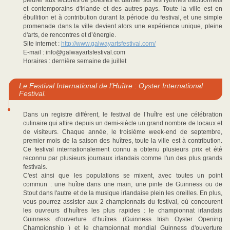
pleurer aux lectures de poésies et danser sur les rythmes traditionnels
et contemporains d'Irlande et des autres pays. Toute la ville est en
ébullition et à contribution durant la période du festival, et une simple
promenade dans la ville devient alors une expérience unique, pleine
d'arts, de rencontres et d’énergie.
Site internet :
http://www.galwayartsfestival.com/
E-mail : info@galwayartsfestival.com
Horaires : dernière semaine de juillet
Le Festival International de l’Huître : Oyster International
Festival.
Dans un registre différent, le festival de l’huître est une célébration
culinaire qui attire depuis un demi-siècle un grand nombre de locaux et
de visiteurs. Chaque année, le troisième week-end de septembre,
premier mois de la saison des huîtres, toute la ville est à contribution.
Ce festival internationalement connu a obtenu plusieurs prix et été
reconnu par plusieurs journaux irlandais comme l'un des plus grands
festivals.
C'est ainsi que les populations se mixent, avec toutes un point
commun : une huître dans une main, une pinte de Guinness ou de
Stout dans l'autre et de la musique irlandaise plein les oreilles. En plus,
vous pourrez assister aux 2 championnats du festival, où concourent
les ouvreurs d’huîtres les plus rapides : le championnat irlandais
Guinness d'ouverture d’huîtres (Guinness Irish Oyster Opening
Championship ) et le championnat mondial Guinness d'ouverture