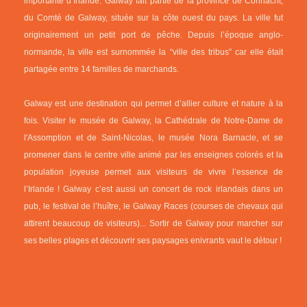
importante d’Irlande. Galway fait partie de la province de Connacht,
du Comté de Galway, située sur la côte ouest du pays. La ville fut
originairement un petit port de pêche. Depuis l’époque anglo-
normande, la ville est surnommée la “ville des tribus” car elle était
partagée entre 14 familles de marchands.
Galway est une destination qui permet d’allier culture et nature à la
fois. Visiter le musée de Galway, la Cathédrale de Notre-Dame de
l'Assomption et de Saint-Nicolas, le musée Nora Barnacle, et se
promener dans le centre ville animé par les enseignes colorés et la
population joyeuse permet aux visiteurs de vivre l’essence de
l’Irlande ! Galway c’est aussi un concert de rock irlandais dans un
pub, le festival de l’huître, le Galway Races (courses de chevaux qui
attirent beaucoup de visiteurs)... Sortir de Galway pour marcher sur
ses belles plages et découvrir ses paysages enivrants vaut le détour !