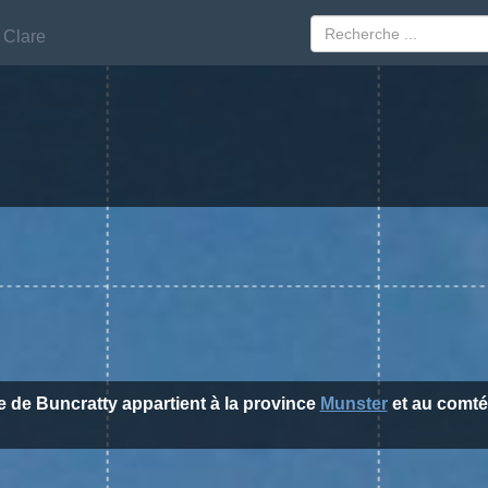
Clare
Clare
le de Buncratty appartient à la province
Munster
et au comt