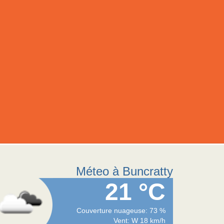
Méteo à Buncratty
21 °C
Couverture nuageuse: 73 %
Vent: W 18 km/h