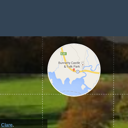
é
Clare
.