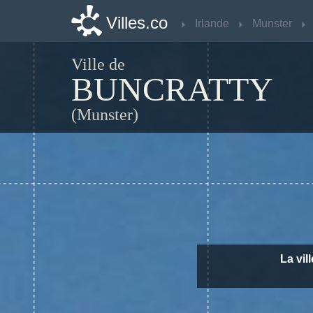
Villes.co
Villes.co
Irlande
Irlande
Munster
Munster
Ville de
BUNCRATTY
(Munster)
La vil