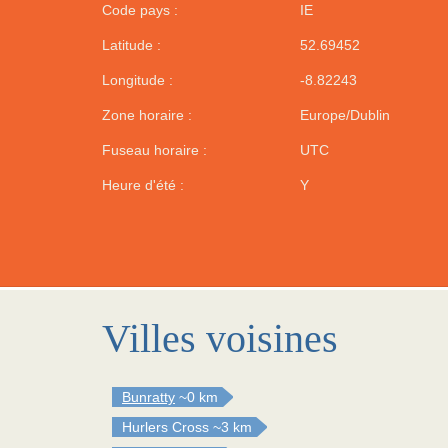
Code pays :
IE
Latitude :
52.69452
Longitude :
-8.82243
Zone horaire :
Europe/Dublin
Fuseau horaire :
UTC
Heure d'été :
Y
Villes voisines
Bunratty
~0 km
Hurlers Cross
~3 km