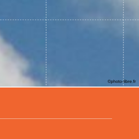
©photo-libre.fr